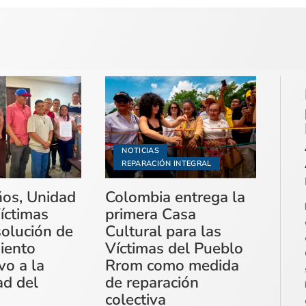
NOTICIAS
REPARACIÓN INTEGRAL
ños, Unidad
Colombia entrega la
íctimas
primera Casa
solución de
Cultural para las
miento
Víctimas del Pueblo
vo a la
Rrom como medida
ad del
de reparación
colectiva