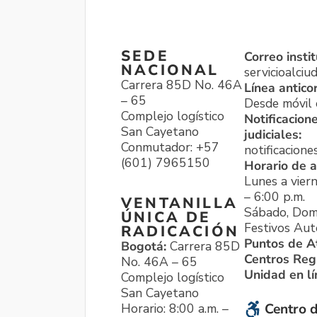
SEDE
Correo instit
NACIONAL
servicioalci
Carrera 85D No. 46A
Línea antico
– 65
Desde móvil o
Complejo logístico
Notificacion
San Cayetano
judiciales:
Conmutador: +57
notificacione
(601) 7965150
Horario de a
Lunes a viern
– 6:00 p.m.
VENTANILLA
Sábado, Dom
ÚNICA DE
Festivos Aut
RADICACIÓN
Puntos de A
Bogotá:
Carrera 85D
Centros Reg
No. 46A – 65
Unidad en l
Complejo logístico
San Cayetano
Horario: 8:00 a.m. –
Centro d