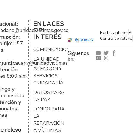
ENLACES
ucional:
DE
udadano@unidadvictimas.gov.co
Portal anterior
Po
INTERÉS
rrupción:
Centro de relevo
 fijo: 157
es
COMUNICACIONES
Síguenos
en:
LA UNIDAD
s.juridicauariv@unidadvictimas.gov.co
ATENCIÓN Y
tención
es 8:00 a.m.
SERVICIOS
CIUDADANÍA
ingo y
DATOS PARA
o consulta
LA PAZ
tención y
ionales
FONDO PARA
ínea
LA
REPARACIÓN
e relevo
A VÍCTIMAS