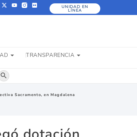
UNIDAD EN
LÍNEA
DAD
TRANSPARENCIA
Botón de búsqueda
olectiva Sacramento, en Magdalena
egó dotación