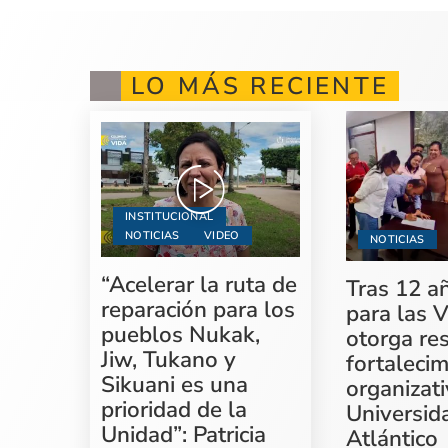
LO MÁS RECIENTE
INSTITUCIONAL
NOTICIAS
VIDEO
NOTICIAS
“Acelerar la ruta de
Tras 12 a
reparación para los
para las V
pueblos Nukak,
otorga re
Jiw, Tukano y
fortaleci
Sikuani es una
organizati
prioridad de la
Universid
Unidad”: Patricia
Atlántico