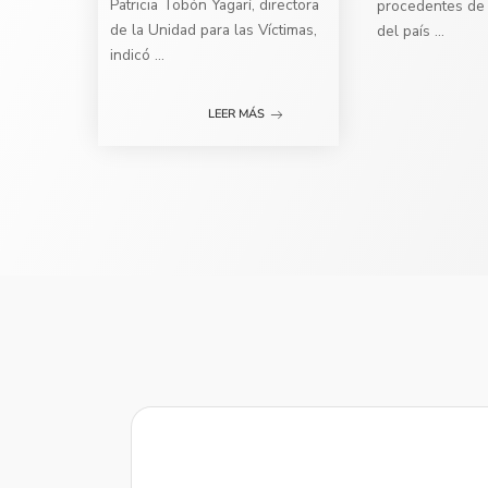
Patricia Tobón Yagarí, directora
procedentes de 
de la Unidad para las Víctimas,
del país
...
indicó
...
LEER MÁS