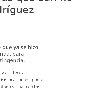
dríguez
ó que ya se hizo
enda, para
tingencia.
 y asistencias
risis ocasionada por la
logo virtual con los