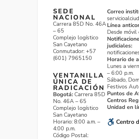
SEDE
Correo instit
NACIONAL
servicioalci
Carrera 85D No. 46A
Línea antico
– 65
Desde móvil o
Complejo logístico
Notificacion
San Cayetano
judiciales:
Conmutador: +57
notificacione
(601) 7965150
Horario de a
Lunes a viern
– 6:00 p.m.
VENTANILLA
Sábado, Dom
ÚNICA DE
Festivos Aut
RADICACIÓN
Puntos de A
Bogotá:
Carrera 85D
Centros Reg
No. 46A – 65
Unidad en l
Complejo logístico
San Cayetano
Horario: 8:00 a.m. –
Centro d
4:00 p.m.
Código Postal: