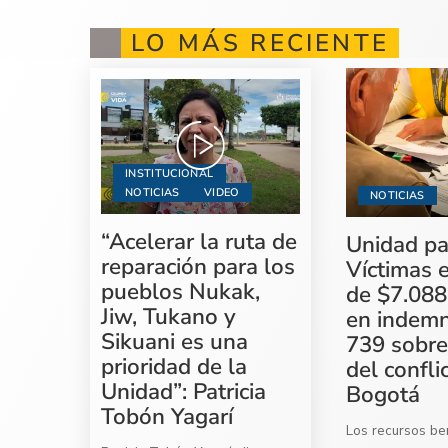
LO MÁS RECIENTE
INSTITUCIONAL
NOTICIAS
VIDEO
NOTICIAS
“Acelerar la ruta de
Unidad pa
reparación para los
Víctimas 
pueblos Nukak,
de $7.088
Jiw, Tukano y
en indemn
Sikuani es una
739 sobre
prioridad de la
del confli
Unidad”: Patricia
Bogotá
Tobón Yagarí
Los recursos ben