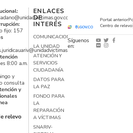
ENLACES
ucional:
DE
udadano@unidadvictimas.gov.co
Portal anterior
Po
INTERÉS
rrupción:
Centro de relevo
 fijo: 157
es
COMUNICACIONES
Síguenos
en:
LA UNIDAD
s.juridicauariv@unidadvictimas.gov.co
ATENCIÓN Y
tención
es 8:00 a.m.
SERVICIOS
CIUDADANÍA
ingo y
DATOS PARA
o consulta
LA PAZ
tención y
ionales
FONDO PARA
ínea
LA
REPARACIÓN
e relevo
A VÍCTIMAS
SNARIV-