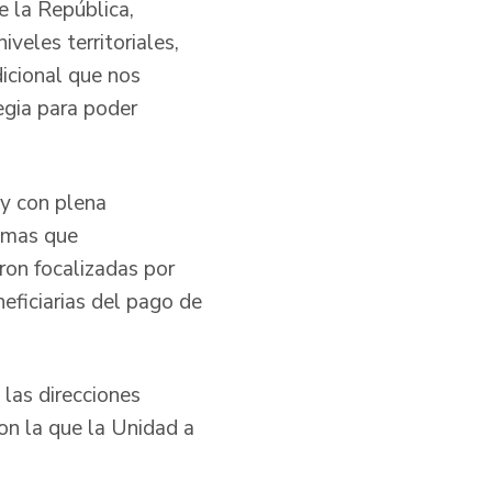
e la República,
iveles territoriales,
icional que nos
egia para poder
 y con plena
timas que
eron focalizadas por
eficiarias del pago de
las direcciones
con la que la Unidad a