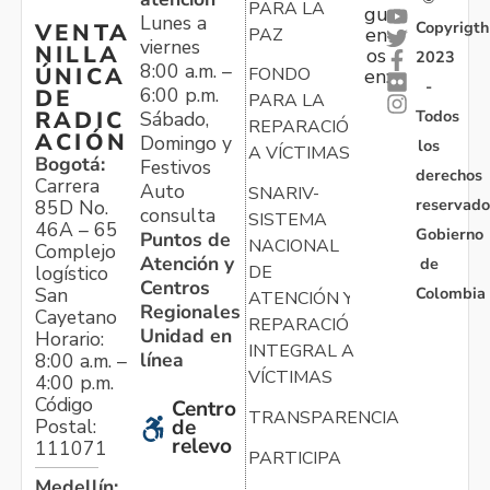
PARA LA
gu
Lunes a
Copyrigth
VENTA
en
PAZ
viernes
NILLA
os
2023
8:00 a.m. –
ÚNICA
FONDO
en:
-
6:00 p.m.
DE
PARA LA
Todos
RADIC
Sábado,
REPARACIÓN
ACIÓN
Domingo y
los
A VÍCTIMAS
Bogotá:
Festivos
derechos
Carrera
Auto
SNARIV-
reservado
85D No.
consulta
SISTEMA
46A – 65
Gobierno
Puntos de
NACIONAL
Complejo
Atención y
de
logístico
DE
Centros
Colombia
San
ATENCIÓN Y
Regionales
Cayetano
REPARACIÓN
Unidad en
Horario:
INTEGRAL A
línea
8:00 a.m. –
VÍCTIMAS
4:00 p.m.
Código
Centro
TRANSPARENCIA
Postal:
de
relevo
111071
PARTICIPA
Medellín: