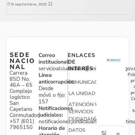
15 septiembre, 2023
SEDE
Correo
ENLACES
NACIO
institucional:
DE
NAL
servicioalciudadano@unidadvictimas.gov.
INTERÉS
Carrera
Pol
Línea
85D No.
pr
anticorrupción:
COMUNICACIONES
46A – 65
Desde
Complejo
pr
LA UNIDAD
móvil o fijo:
logístico
C
157
San
ATENCIÓN Y
Notificaciones
Cayetano
M
SERVICIOS
judiciales:
Conmutador:
CIUDADANÍA
+57 (601)
notificaciones.juridicauariv@unidadvictim
7965150
Horario de
DATOS
Sí
atención
©