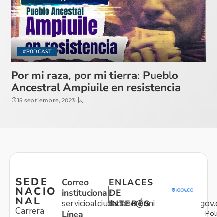
#PODCAST
Por mi raza, por mi tierra: Pueblo
Ancestral Ampiuile en resistencia
15 septiembre, 2023
SEDE
Correo
ENLACES
NACIO
institucional:
DE
NAL
servicioalciudadano@unidadvictimas.gov.
INTERÉS
Carrera
Pol
Línea