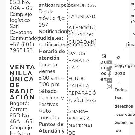
85D No.
pr
anticorrupción:
COMUNICACIONES
46A – 65
Desde
Complejo
pr
LA UNIDAD
móvil o fijo:
logístico
C
157
San
ATENCIÓN Y
Notificaciones
Cayetano
M
SERVICIOS
judiciales:
Conmutador:
CIUDADANÍA
+57 (601)
notificaciones.juridicauariv@unidadvictim
7965150
Horario de
DATOS
Sí
atención
©
PARA LA
gu
Lunes a
Copyrigth
VENTA
en
PAZ
viernes
NILLA
os
2023
8:00 a.m. –
ÚNICA
FONDO
en:
-
6:00 p.m.
DE
PARA LA
Todos
RADIC
Sábado,
REPARACIÓN
ACIÓN
Domingo y
los
A VÍCTIMAS
Bogotá:
Festivos
derechos
Carrera
Auto
SNARIV-
reservado
85D No.
consulta
SISTEMA
46A – 65
Gobierno
Puntos de
NACIONAL
Complejo
Atención y
de
logístico
DE