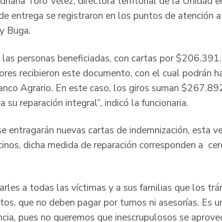
iana Toro Vélez, directora territorial de la Unidad e
de entrega se registraron en los puntos de atención a
y Buga.
 las personas beneficiadas, con cartas por $206.391
es recibieron este documento, con el cual podrán ha
anco Agrario. En este caso, los giros suman $267.89
 su reparación integral”, indicó la funcionaria.
se entragarán nuevas cartas de indemnización, esta v
cinos, dicha medida de reparación corresponden a c
rles a todas las víctimas y a sus familias que los tr
tos, que no deben pagar por turnos ni asesorías. Es 
ia, pues no queremos que inescrupulosos se aprovec