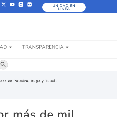
UNIDAD EN
LÍNEA
DAD
TRANSPARENCIA
Botón de búsqueda
res en Palmira, Buga y Tuluá.
or más de mil