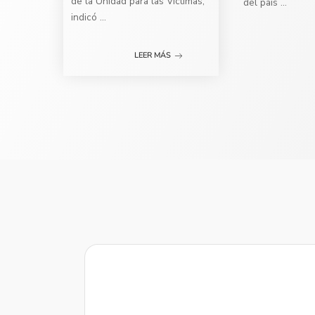
de la Unidad para las Víctimas,
del país
...
indicó
...
LEER MÁS