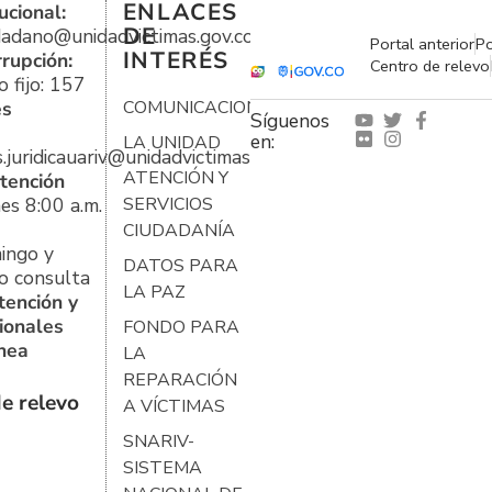
ENLACES
ucional:
DE
udadano@unidadvictimas.gov.co
Portal anterior
Po
INTERÉS
rrupción:
Centro de relevo
 fijo: 157
es
COMUNICACIONES
Síguenos
en:
LA UNIDAD
s.juridicauariv@unidadvictimas.gov.co
ATENCIÓN Y
tención
es 8:00 a.m.
SERVICIOS
CIUDADANÍA
ingo y
DATOS PARA
o consulta
LA PAZ
tención y
ionales
FONDO PARA
ínea
LA
REPARACIÓN
e relevo
A VÍCTIMAS
SNARIV-
SISTEMA