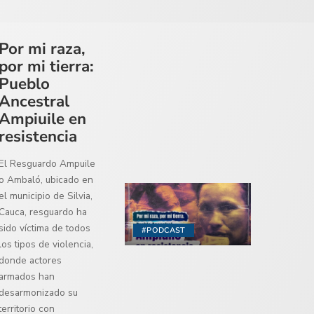
Por mi raza,
por mi tierra:
Pueblo
Ancestral
Ampiuile en
resistencia
El Resguardo Ampuile
o Ambaló, ubicado en
el municipio de Silvia,
Cauca, resguardo ha
sido víctima de todos
#PODCAST
los tipos de violencia,
donde actores
armados han
desarmonizado su
territorio con