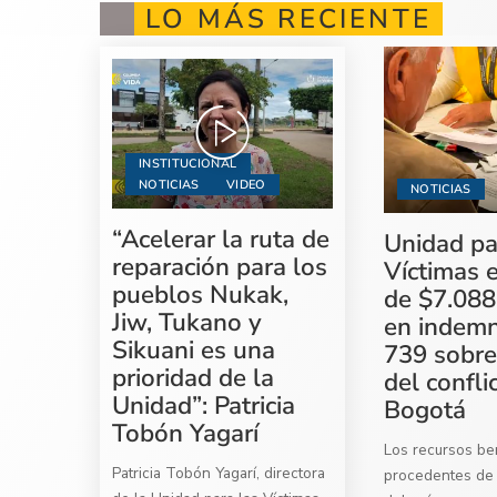
LO MÁS RECIENTE
INSTITUCIONAL
NOTICIAS
VIDEO
NOTICIAS
“Acelerar la ruta de
Unidad pa
reparación para los
Víctimas 
pueblos Nukak,
de $7.088
Jiw, Tukano y
en indemn
Sikuani es una
739 sobre
prioridad de la
del confli
Unidad”: Patricia
Bogotá
Tobón Yagarí
Los recursos ben
Patricia Tobón Yagarí, directora
procedentes de 