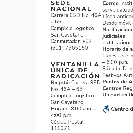
SEDE
Correo instit
NACIONAL
servicioalci
Carrera 85D No. 46A
Línea antico
– 65
Desde móvil o
Complejo logístico
Notificacion
San Cayetano
judiciales:
Conmutador: +57
notificacione
(601) 7965150
Horario de a
Lunes a viern
– 6:00 p.m.
VENTANILLA
Sábado, Dom
ÚNICA DE
Festivos Aut
RADICACIÓN
Puntos de A
Bogotá:
Carrera 85D
Centros Reg
No. 46A – 65
Unidad en l
Complejo logístico
San Cayetano
Horario: 8:00 a.m. –
Centro d
4:00 p.m.
Código Postal:
111071