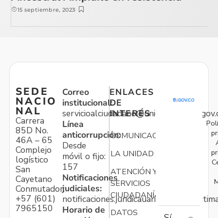
15 septiembre, 2023
SEDE
Correo
ENLACES
NACIO
institucional:
DE
NAL
servicioalciudadano@unidadvictimas.gov.
INTERÉS
Carrera
Pol
Línea
85D No.
pr
anticorrupción:
COMUNICACIONES
46A – 65
Desde
Complejo
pr
LA UNIDAD
móvil o fijo:
logístico
C
157
San
ATENCIÓN Y
Notificaciones
Cayetano
M
SERVICIOS
judiciales:
Conmutador:
CIUDADANÍA
+57 (601)
notificaciones.juridicauariv@unidadvictim
7965150
Horario de
DATOS
Sí