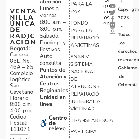
atención
©
PARA LA
gu
Lunes a
Copyrigth
VENTA
en
PAZ
viernes
NILLA
os
2023
8:00 a.m. –
ÚNICA
FONDO
en:
-
6:00 p.m.
DE
PARA LA
Todos
RADIC
Sábado,
REPARACIÓN
ACIÓN
Domingo y
los
A VÍCTIMAS
Bogotá:
Festivos
derechos
Carrera
Auto
SNARIV-
reservado
85D No.
consulta
SISTEMA
46A – 65
Gobierno
Puntos de
NACIONAL
Complejo
Atención y
de
logístico
DE
Centros
Colombia
San
ATENCIÓN Y
Regionales
Cayetano
REPARACIÓN
Unidad en
Horario:
INTEGRAL A
línea
8:00 a.m. –
VÍCTIMAS
4:00 p.m.
Código
Centro
TRANSPARENCIA
Postal:
de
relevo
111071
PARTICIPA