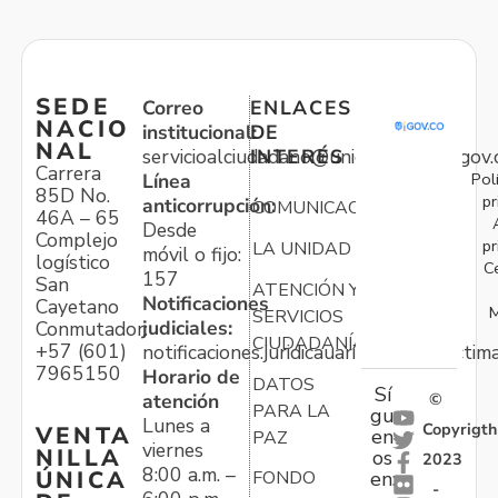
SEDE
Correo
ENLACES
NACIO
institucional:
DE
NAL
servicioalciudadano@unidadvictimas.gov.
INTERÉS
Carrera
Pol
Línea
85D No.
pr
anticorrupción:
COMUNICACIONES
46A – 65
Desde
Complejo
pr
LA UNIDAD
móvil o fijo:
logístico
C
157
San
ATENCIÓN Y
Notificaciones
Cayetano
M
SERVICIOS
judiciales:
Conmutador:
CIUDADANÍA
+57 (601)
notificaciones.juridicauariv@unidadvictim
7965150
Horario de
DATOS
Sí
atención
©
PARA LA
gu
Lunes a
Copyrigth
VENTA
en
PAZ
viernes
NILLA
os
2023
8:00 a.m. –
ÚNICA
FONDO
en:
-