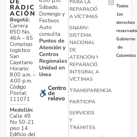
6:00 p.m.
DE
PARA LA
Todos
RADIC
Sábado,
REPARACIÓN
ACIÓN
Domingo y
los
A VÍCTIMAS
Bogotá:
Festivos
derechos
Carrera
Auto
SNARIV-
reservado
85D No.
consulta
SISTEMA
46A – 65
Gobierno
Puntos de
NACIONAL
Complejo
Atención y
de
logístico
DE
Centros
Colombia
San
ATENCIÓN Y
Regionales
Cayetano
REPARACIÓN
Unidad en
Horario:
INTEGRAL A
línea
8:00 a.m. –
VÍCTIMAS
4:00 p.m.
Código
Centro
TRANSPARENCIA
Postal:
de
relevo
111071
PARTICIPA
Medellín:
SERVICIOS
Calle 49
Y
No 50-21
TRÁMITES
piso 14
Edificio del