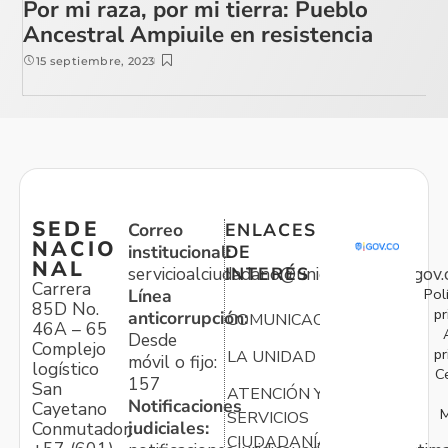
Por mi raza, por mi tierra: Pueblo
Ancestral Ampiuile en resistencia
15 septiembre, 2023
SEDE
Correo
ENLACES
NACIO
institucional:
DE
NAL
servicioalciudadano@unidadvictimas.gov.
INTERÉS
Carrera
Pol
Línea
85D No.
pr
anticorrupción:
COMUNICACIONES
46A – 65
Desde
Complejo
pr
LA UNIDAD
móvil o fijo:
logístico
C
157
San
ATENCIÓN Y
Notificaciones
Cayetano
M
SERVICIOS
judiciales:
Conmutador:
CIUDADANÍA