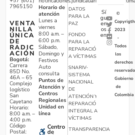
+57 (601)
notificaciones.juridicauariv@unidadvictim
7965150
Horario de
DATOS
Sí
atención
©
PARA LA
gu
Lunes a
Copyrigth
VENTA
en
PAZ
viernes
NILLA
os
2023
8:00 a.m. –
ÚNICA
FONDO
en:
-
6:00 p.m.
DE
PARA LA
Todos
RADIC
Sábado,
REPARACIÓN
ACIÓN
Domingo y
los
A VÍCTIMAS
Bogotá:
Festivos
derechos
Carrera
Auto
SNARIV-
reservado
85D No.
consulta
SISTEMA
46A – 65
Gobierno
Puntos de
NACIONAL
Complejo
Atención y
de
logístico
DE
Centros
Colombia
San
ATENCIÓN Y
Regionales
Cayetano
REPARACIÓN
Unidad en
Horario:
INTEGRAL A
línea
8:00 a.m. –
VÍCTIMAS
4:00 p.m.
Código
Centro
TRANSPARENCIA
Postal:
de