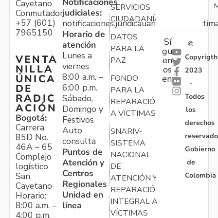
Notificaciones
Cayetano
M
SERVICIOS
judiciales:
Conmutador:
CIUDADANÍA
+57 (601)
notificaciones.juridicauariv@unidadvictim
7965150
Horario de
DATOS
Sí
atención
©
PARA LA
gu
Lunes a
Copyrigth
VENTA
en
PAZ
viernes
NILLA
os
2023
8:00 a.m. –
ÚNICA
FONDO
en:
-
6:00 p.m.
DE
PARA LA
Todos
RADIC
Sábado,
REPARACIÓN
ACIÓN
Domingo y
los
A VÍCTIMAS
Bogotá:
Festivos
derechos
Carrera
Auto
SNARIV-
reservado
85D No.
consulta
SISTEMA
46A – 65
Gobierno
Puntos de
NACIONAL
Complejo
Atención y
de
logístico
DE
Centros
Colombia
San
ATENCIÓN Y
Regionales
Cayetano
REPARACIÓN
Unidad en
Horario:
INTEGRAL A
línea
8:00 a.m. –
VÍCTIMAS
4:00 p.m.