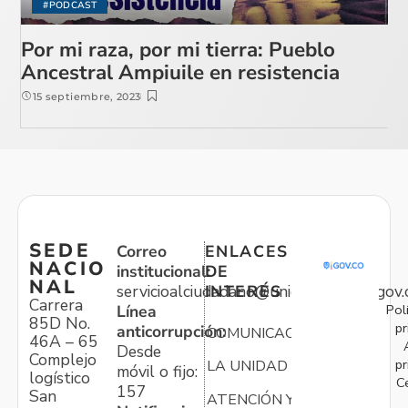
#PODCAST
Por mi raza, por mi tierra: Pueblo
Ancestral Ampiuile en resistencia
15 septiembre, 2023
SEDE
Correo
ENLACES
NACIO
institucional:
DE
NAL
servicioalciudadano@unidadvictimas.gov.
INTERÉS
Carrera
Pol
Línea
85D No.
pr
anticorrupción:
COMUNICACIONES
46A – 65
Desde
Complejo
pr
LA UNIDAD
móvil o fijo:
logístico
C
157
San
ATENCIÓN Y