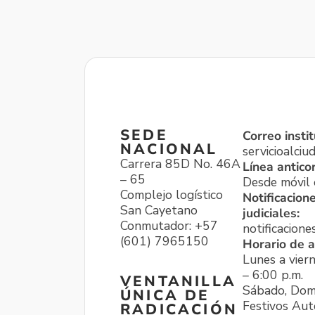
SEDE
Correo instit
NACIONAL
servicioalci
Carrera 85D No. 46A
Línea antico
– 65
Desde móvil o
Complejo logístico
Notificacion
San Cayetano
judiciales:
Conmutador: +57
notificacione
(601) 7965150
Horario de a
Lunes a viern
– 6:00 p.m.
VENTANILLA
Sábado, Dom
ÚNICA DE
Festivos Aut
RADICACIÓN