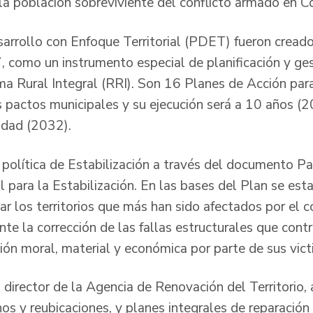
 la población sobreviviente del conflicto armado en C
rrollo con Enfoque Territorial (PDET) fueron cread
como un instrumento especial de planificación y ges
a Rural Integral (RRI). Son 16 Planes de Acción par
 pactos municipales y su ejecución será a 10 años (
lidad (2032).
 política de Estabilización a través del documento Pa
l para la Estabilización. En las bases del Plan se est
ar los territorios que más han sido afectados por el 
te la corrección de las fallas estructurales que cont
ión moral, material y económica por parte de sus vict
director de la Agencia de Renovación del Territorio, 
os y reubicaciones, y planes integrales de reparación 