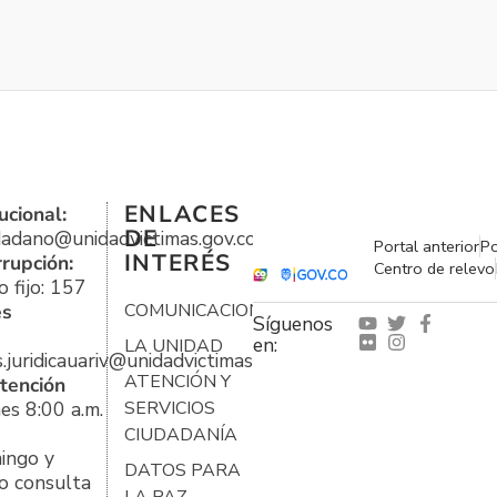
ENLACES
ucional:
DE
udadano@unidadvictimas.gov.co
Portal anterior
Po
INTERÉS
rrupción:
Centro de relevo
 fijo: 157
es
COMUNICACIONES
Síguenos
en:
LA UNIDAD
s.juridicauariv@unidadvictimas.gov.co
ATENCIÓN Y
tención
es 8:00 a.m.
SERVICIOS
CIUDADANÍA
ingo y
DATOS PARA
o consulta