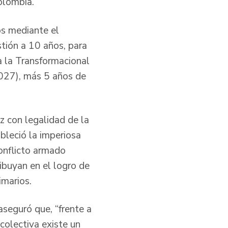
olombia.
os mediante el
tión a 10 años, para
a la Transformacional
2027), más 5 años de
z con legalidad de la
ableció la imperiosa
conflicto armado
ribuyan en el logro de
imarios.
aseguró que, “frente a
colectiva existe un