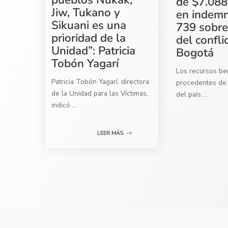
de $7.088
Jiw, Tukano y
en indemn
Sikuani es una
739 sobre
prioridad de la
del confli
Unidad”: Patricia
Bogotá
Tobón Yagarí
Los recursos ben
Patricia Tobón Yagarí, directora
procedentes de 
de la Unidad para las Víctimas,
del país
...
indicó
...
LEER MÁS