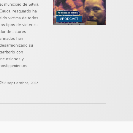
el municipio de Silvia,
Cauca, resguardo ha
sido víctima de todos
#PODCAST
los tipos de violencia,
donde actores
armados han
desarmonizado su
territorio con
incursiones y
hostigamientos.
15 septiembre, 2023