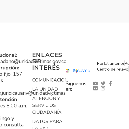
ENLACES
ucional:
DE
udadano@unidadvictimas.gov.co
Portal anterior
Po
INTERÉS
rrupción:
Centro de relevo
 fijo: 157
es
COMUNICACIONES
Síguenos
en:
LA UNIDAD
s.juridicauariv@unidadvictimas.gov.co
ATENCIÓN Y
tención
es 8:00 a.m.
SERVICIOS
CIUDADANÍA
ingo y
DATOS PARA
o consulta
LA PAZ