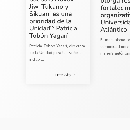
otorga re
Jiw, Tukano y
fortaleci
Sikuani es una
organizati
prioridad de la
Universid
Unidad”: Patricia
Atlántico
Tobón Yagarí
El mecanismo per
Patricia Tobón Yagarí, directora
comunidad univer
de la Unidad para las Víctimas,
manera autóno
indicó
...
LEER MÁS