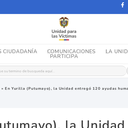
S CIUDADANÍA
COMUNICACIONES
LA UNI
PARTICIPA
r:
s
»
En Yurilla (Putumayo), la Unidad entregó 120 ayudas huma
Putumayo), la Unida