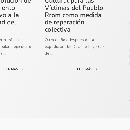
solución de
Cultural para las
miento
Víctimas del Pueblo
vo a la
Rrom como medida
ad del
de reparación
colectiva
mitirá a la
Quince años después de la
sitaria ejecutar de
expedición del Decreto Ley 4634
ma
...
de
...
LEER MÁS
LEER MÁS