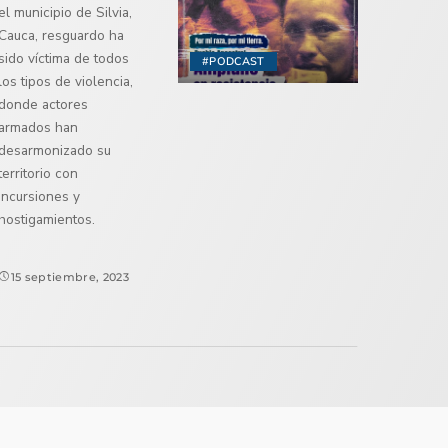
el municipio de Silvia,
Cauca, resguardo ha
sido víctima de todos
#PODCAST
los tipos de violencia,
donde actores
armados han
desarmonizado su
territorio con
incursiones y
hostigamientos.
15 septiembre, 2023