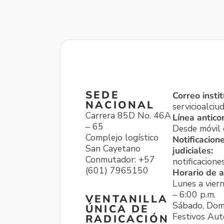
SEDE
Correo instit
NACIONAL
servicioalci
Carrera 85D No. 46A
Línea antico
– 65
Desde móvil o
Complejo logístico
Notificacion
San Cayetano
judiciales:
Conmutador: +57
notificacione
(601) 7965150
Horario de a
Lunes a viern
– 6:00 p.m.
VENTANILLA
Sábado, Dom
ÚNICA DE
Festivos Aut
RADICACIÓN