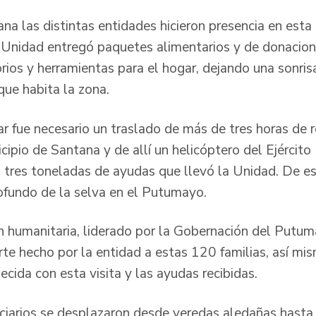
na las distintas entidades hicieron presencia en esta
Unidad entregó paquetes alimentarios y de donacion
orios y herramientas para el hogar, dejando una sonris
que habita la zona.
ar fue necesario un traslado de más de tres horas de r
cipio de Santana y de allí un helicóptero del Ejército
s tres toneladas de ayudas que llevó la Unidad. De e
ofundo de la selva en el Putumayo.
n humanitaria, liderado por la Gobernación del Putum
orte hecho por la entidad a estas 120 familias, así m
cida con esta visita y las ayudas recibidas.
ciarios se desplazaron desde veredas aledañas hasta e