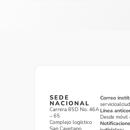
SEDE
Correo instit
NACIONAL
servicioalci
Carrera 85D No. 46A
Línea antico
– 65
Desde móvil o
Complejo logístico
Notificacion
San Cayetano
judiciales: