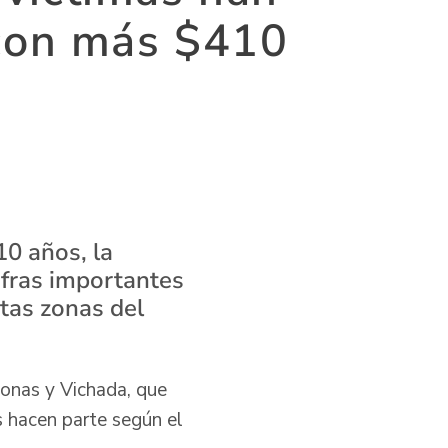
con más $410
0 años, la
cifras importantes
stas zonas del
onas y Vichada, que
s hacen parte según el