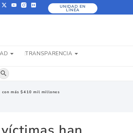
UNIDAD EN
LÍNEA
DAD
TRANSPARENCIA
Botón de búsqueda
e con más $410 mil millones
 víctimas han