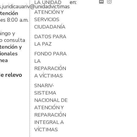
en:
LA UNIDAD
s.juridicauariv@unidadvictimas.gov.co
ATENCIÓN Y
tención
es 8:00 a.m.
SERVICIOS
CIUDADANÍA
ingo y
DATOS PARA
o consulta
LA PAZ
tención y
ionales
FONDO PARA
ínea
LA
REPARACIÓN
e relevo
A VÍCTIMAS
SNARIV-
SISTEMA
NACIONAL DE
ATENCIÓN Y
REPARACIÓN
INTEGRAL A
VÍCTIMAS