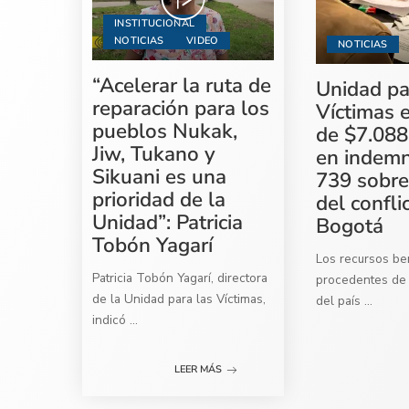
INSTITUCIONAL
NOTICIAS
VIDEO
NOTICIAS
“Acelerar la ruta de
Unidad pa
reparación para los
Víctimas 
pueblos Nukak,
de $7.088
Jiw, Tukano y
en indemn
Sikuani es una
739 sobre
prioridad de la
del confli
Unidad”: Patricia
Bogotá
Tobón Yagarí
Los recursos ben
Patricia Tobón Yagarí, directora
procedentes de 
de la Unidad para las Víctimas,
del país
...
indicó
...
LEER MÁS