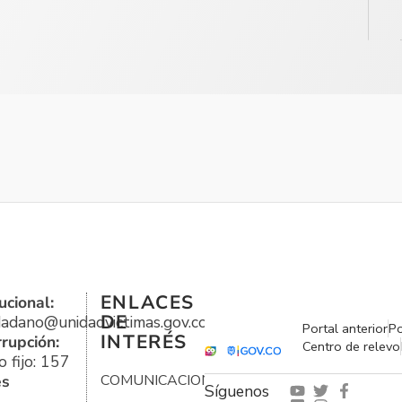
ENLACES
ucional:
DE
udadano@unidadvictimas.gov.co
Portal anterior
Po
INTERÉS
rrupción:
Centro de relevo
 fijo: 157
es
COMUNICACIONES
Síguenos