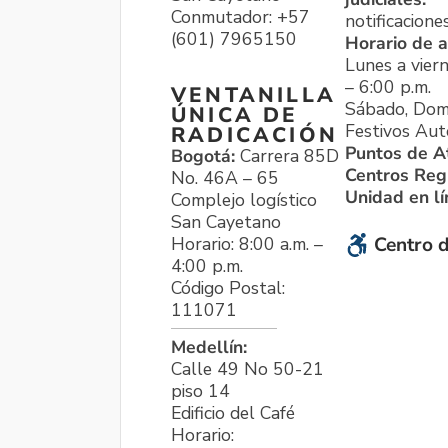
Conmutador: +57
notificacione
(601) 7965150
Horario de a
Lunes a viern
– 6:00 p.m.
VENTANILLA
Sábado, Dom
ÚNICA DE
Festivos Aut
RADICACIÓN
Puntos de A
Bogotá:
Carrera 85D
Centros Reg
No. 46A – 65
Unidad en l
Complejo logístico
San Cayetano
Horario: 8:00 a.m. –
Centro d
4:00 p.m.
Código Postal:
111071
Medellín:
Calle 49 No 50-21
piso 14
Edificio del Café
Horario: