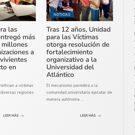
NOTICIAS
ra las
Tras 12 años, Unidad
entregó más
para las Víctimas
 millones
otorga resolución de
izaciones a
fortalecimiento
vivientes
organizativo a la
cto en
Universidad del
Atlántico
efician a víctimas
El mecanismo permitirá a la
diversas regiones
comunidad universitaria ejecutar de
manera autónoma
...
LEER MÁS
LEER MÁS