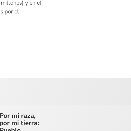
millones) y en el
s por el
Por mi raza,
por mi tierra:
Pueblo