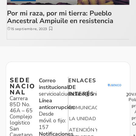
Por mi raza, por mi tierra: Pueblo
Ancestral Ampiuile en resistencia
15 septiembre, 2023
SEDE
Correo
ENLACES
NACIO
institucional:
DE
NAL
servicioalciudadano@unidadvictimas.gov.
INTERÉS
Carrera
Pol
Línea
85D No.
pr
anticorrupción:
COMUNICACIONES
46A – 65
Desde
Complejo
pr
LA UNIDAD
móvil o fijo:
logístico
C
157
San
ATENCIÓN Y
Notificaciones
Cayetano