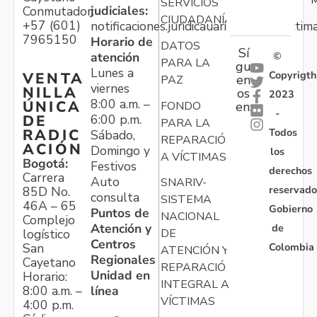
M
SERVICIOS
judiciales:
Conmutador:
CIUDADANÍA
+57 (601)
notificaciones.juridicauariv@unidadvictim
7965150
Horario de
DATOS
Sí
atención
©
PARA LA
gu
Lunes a
Copyrigth
VENTA
en
PAZ
viernes
NILLA
os
2023
8:00 a.m. –
ÚNICA
FONDO
en:
-
6:00 p.m.
DE
PARA LA
Todos
RADIC
Sábado,
REPARACIÓN
ACIÓN
Domingo y
los
A VÍCTIMAS
Bogotá:
Festivos
derechos
Carrera
Auto
SNARIV-
reservado
85D No.
consulta
SISTEMA
46A – 65
Gobierno
Puntos de
NACIONAL
Complejo
Atención y
de
logístico
DE
Centros
Colombia
San
ATENCIÓN Y
Regionales
Cayetano
REPARACIÓN
Unidad en
Horario:
INTEGRAL A
línea
8:00 a.m. –
VÍCTIMAS
4:00 p.m.