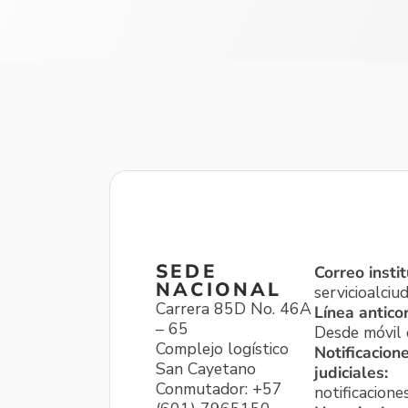
SEDE
Correo instit
NACIONAL
servicioalci
Carrera 85D No. 46A
Línea antico
– 65
Desde móvil o
Complejo logístico
Notificacion
San Cayetano
judiciales:
Conmutador: +57
notificacione