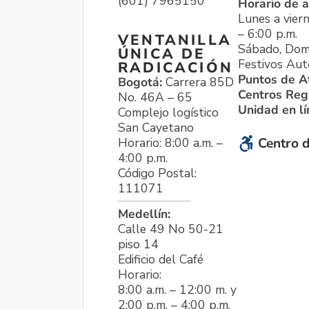
(601) 7965150
Horario de a
Lunes a viern
– 6:00 p.m.
VENTANILLA
Sábado, Dom
ÚNICA DE
Festivos Aut
RADICACIÓN
Puntos de A
Bogotá:
Carrera 85D
Centros Reg
No. 46A – 65
Unidad en l
Complejo logístico
San Cayetano
Horario: 8:00 a.m. –
Centro d
4:00 p.m.
Código Postal:
111071
Medellín:
Calle 49 No 50-21
piso 14
Edificio del Café
Horario:
8:00 a.m. – 12:00 m. y
2:00 p.m. – 4:00 p.m.