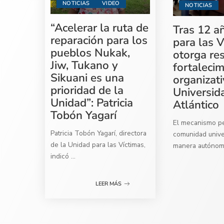
NOTICIAS
VIDEO
NOTICIAS
“Acelerar la ruta de
Tras 12 a
reparación para los
para las V
pueblos Nukak,
otorga re
Jiw, Tukano y
fortaleci
Sikuani es una
organizati
prioridad de la
Universid
Unidad”: Patricia
Atlántico
Tobón Yagarí
El mecanismo per
Patricia Tobón Yagarí, directora
comunidad univer
de la Unidad para las Víctimas,
manera autóno
indicó
...
LEER MÁS