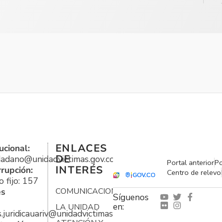
ENLACES
ucional:
DE
udadano@unidadvictimas.gov.co
Portal anterior
Po
INTERÉS
rrupción:
Centro de relevo
 fijo: 157
es
COMUNICACIONES
Síguenos
en:
LA UNIDAD
s.juridicauariv@unidadvictimas.gov.co