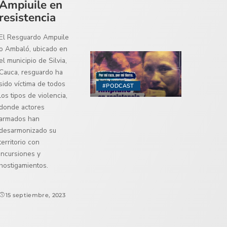
Ampiuile en
resistencia
El Resguardo Ampuile
o Ambaló, ubicado en
el municipio de Silvia,
Cauca, resguardo ha
sido víctima de todos
#PODCAST
los tipos de violencia,
donde actores
armados han
desarmonizado su
territorio con
incursiones y
hostigamientos.
15 septiembre, 2023