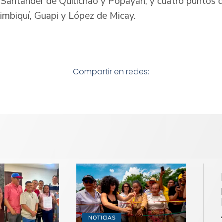
 Santander de Quilichao y Popayán, y cuatro puntos d
Timbiquí, Guapi y López de Micay.
Compartir en redes:
NOTICIAS