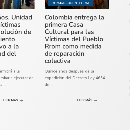
REPARACIÓN INTEGRAL
ños, Unidad
Colombia entrega la
íctimas
primera Casa
solución de
Cultural para las
miento
Víctimas del Pueblo
vo a la
Rrom como medida
ad del
de reparación
colectiva
mitirá a la
Quince años después de la
sitaria ejecutar de
expedición del Decreto Ley 4634
ma
...
de
...
LEER MÁS
LEER MÁS