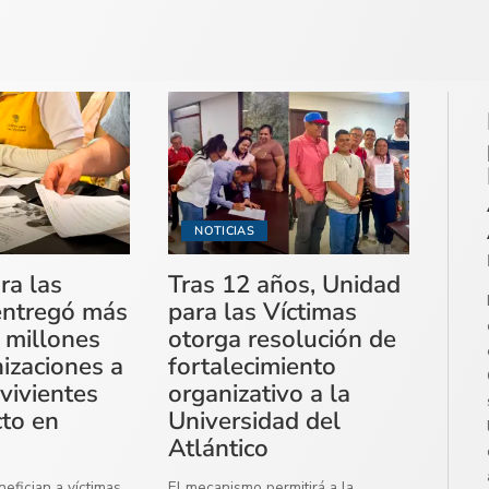
NOTICIAS
ra las
Tras 12 años, Unidad
entregó más
para las Víctimas
 millones
otorga resolución de
izaciones a
fortalecimiento
vivientes
organizativo a la
cto en
Universidad del
Atlántico
efician a víctimas
El mecanismo permitirá a la