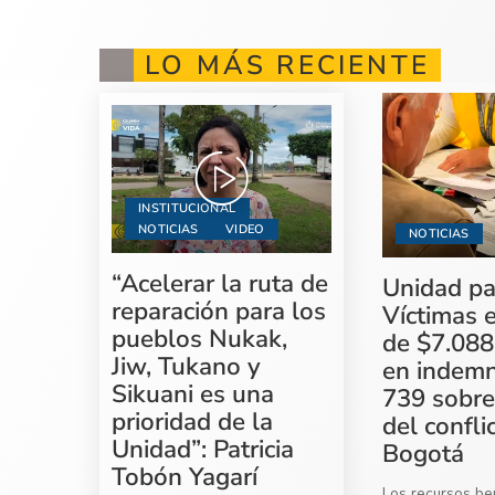
LO MÁS RECIENTE
INSTITUCIONAL
NOTICIAS
VIDEO
NOTICIAS
“Acelerar la ruta de
Unidad pa
reparación para los
Víctimas 
pueblos Nukak,
de $7.088
Jiw, Tukano y
en indemn
Sikuani es una
739 sobre
prioridad de la
del confli
Unidad”: Patricia
Bogotá
Tobón Yagarí
Los recursos ben