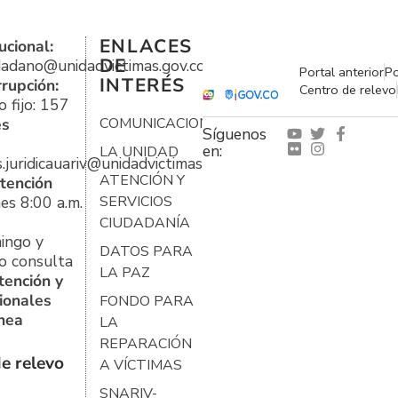
ENLACES
ucional:
DE
udadano@unidadvictimas.gov.co
Portal anterior
Po
INTERÉS
rrupción:
Centro de relevo
 fijo: 157
es
COMUNICACIONES
Síguenos
en:
LA UNIDAD
s.juridicauariv@unidadvictimas.gov.co
ATENCIÓN Y
tención
es 8:00 a.m.
SERVICIOS
CIUDADANÍA
ingo y
DATOS PARA
o consulta
LA PAZ
tención y
ionales
FONDO PARA
ínea
LA
REPARACIÓN
e relevo
A VÍCTIMAS
SNARIV-