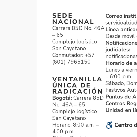
SEDE
Correo instit
NACIONAL
servicioalci
Carrera 85D No. 46A
Línea antico
– 65
Desde móvil o
Complejo logístico
Notificacion
San Cayetano
judiciales:
Conmutador: +57
notificacione
(601) 7965150
Horario de a
Lunes a viern
– 6:00 p.m.
VENTANILLA
Sábado, Dom
ÚNICA DE
Festivos Aut
RADICACIÓN
Puntos de A
Bogotá:
Carrera 85D
Centros Reg
No. 46A – 65
Unidad en l
Complejo logístico
San Cayetano
Horario: 8:00 a.m. –
Centro d
4:00 p.m.