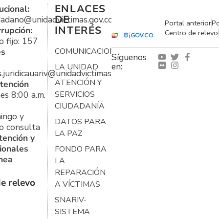
ENLACES
ucional:
DE
udadano@unidadvictimas.gov.co
Portal anterior
Po
INTERÉS
rrupción:
Centro de relevo
 fijo: 157
es
COMUNICACIONES
Síguenos
en:
LA UNIDAD
s.juridicauariv@unidadvictimas.gov.co
ATENCIÓN Y
tención
es 8:00 a.m.
SERVICIOS
CIUDADANÍA
ingo y
DATOS PARA
o consulta
LA PAZ
tención y
ionales
FONDO PARA
ínea
LA
REPARACIÓN
e relevo
A VÍCTIMAS
SNARIV-
SISTEMA