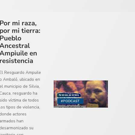
Por mi raza,
por mi tierra:
Pueblo
Ancestral
Ampiuile en
resistencia
El Resguardo Ampuile
o Ambaló, ubicado en
el municipio de Silvia,
Cauca, resguardo ha
sido víctima de todos
#PODCAST
los tipos de violencia,
donde actores
armados han
desarmonizado su
territorio con