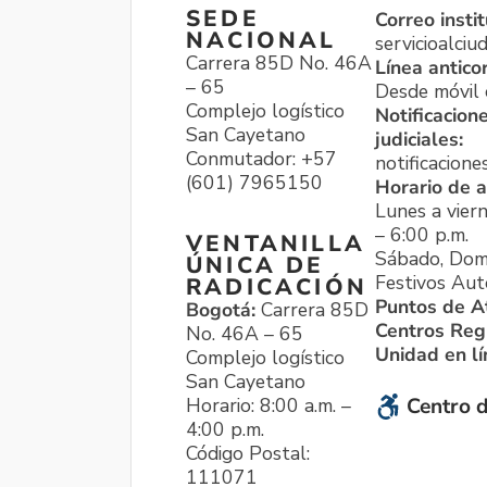
SEDE
Correo instit
NACIONAL
servicioalci
Carrera 85D No. 46A
Línea antico
– 65
Desde móvil o
Complejo logístico
Notificacion
San Cayetano
judiciales:
Conmutador: +57
notificacione
(601) 7965150
Horario de a
Lunes a viern
– 6:00 p.m.
VENTANILLA
Sábado, Dom
ÚNICA DE
Festivos Aut
RADICACIÓN
Puntos de A
Bogotá:
Carrera 85D
Centros Reg
No. 46A – 65
Unidad en l
Complejo logístico
San Cayetano
Horario: 8:00 a.m. –
Centro d
4:00 p.m.
Código Postal:
111071