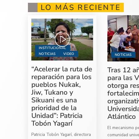
LO MÁS RECIENTE
INSTITUCIONAL
NOTICIAS
VIDEO
NOTICIAS
“Acelerar la ruta de
Tras 12 a
reparación para los
para las V
pueblos Nukak,
otorga re
Jiw, Tukano y
fortaleci
Sikuani es una
organizati
prioridad de la
Universid
Unidad”: Patricia
Atlántico
Tobón Yagarí
El mecanismo per
Patricia Tobón Yagarí, directora
comunidad univer