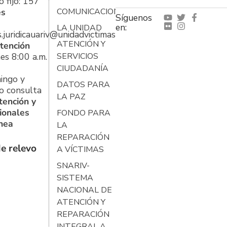
 fijo: 157
es
COMUNICACIONES
Síguenos
en:
LA UNIDAD
s.juridicauariv@unidadvictimas.gov.co
ATENCIÓN Y
tención
es 8:00 a.m.
SERVICIOS
CIUDADANÍA
ingo y
DATOS PARA
o consulta
LA PAZ
tención y
ionales
FONDO PARA
ínea
LA
REPARACIÓN
e relevo
A VÍCTIMAS
SNARIV-
SISTEMA
NACIONAL DE
ATENCIÓN Y
REPARACIÓN
INTEGRAL A