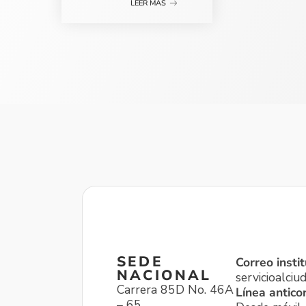
LEER MÁS
SEDE
Correo instit
NACIONAL
servicioalci
Carrera 85D No. 46A
Línea antico
– 65