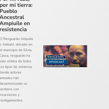
por mi tierra:
Pueblo
Ancestral
Ampiuile en
resistencia
El Resguardo Ampuile
o Ambaló, ubicado en
el municipio de Silvia,
Cauca, resguardo ha
sido víctima de todos
#PODCAST
los tipos de violencia,
donde actores
armados han
desarmonizado su
territorio con
incursiones y
hostigamientos.