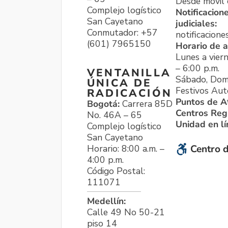
Desde móvil o
Complejo logístico
Notificacion
San Cayetano
judiciales:
Conmutador: +57
notificacione
(601) 7965150
Horario de a
Lunes a viern
– 6:00 p.m.
VENTANILLA
Sábado, Dom
ÚNICA DE
Festivos Aut
RADICACIÓN
Puntos de A
Bogotá:
Carrera 85D
Centros Reg
No. 46A – 65
Unidad en l
Complejo logístico
San Cayetano
Horario: 8:00 a.m. –
Centro d
4:00 p.m.
Código Postal:
111071
Medellín:
Calle 49 No 50-21
piso 14