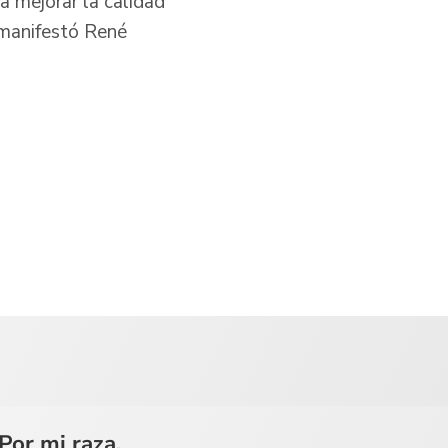
a mejorar la calidad
 manifestó René
Por mi raza,