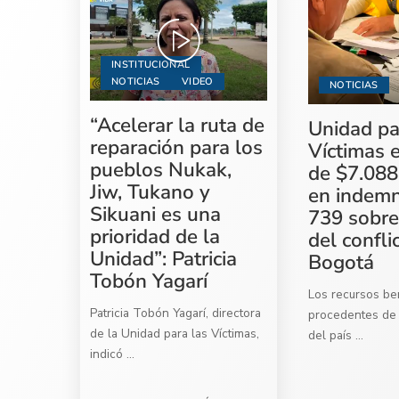
INSTITUCIONAL
NOTICIAS
VIDEO
NOTICIAS
“Acelerar la ruta de
Unidad pa
reparación para los
Víctimas 
pueblos Nukak,
de $7.088
Jiw, Tukano y
en indemn
Sikuani es una
739 sobre
prioridad de la
del confli
Unidad”: Patricia
Bogotá
Tobón Yagarí
Los recursos ben
Patricia Tobón Yagarí, directora
procedentes de 
de la Unidad para las Víctimas,
del país
...
indicó
...