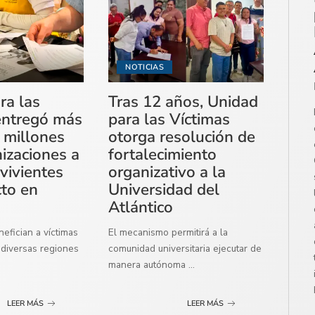
NOTICIAS
ra las
Tras 12 años, Unidad
entregó más
para las Víctimas
 millones
otorga resolución de
izaciones a
fortalecimiento
vivientes
organizativo a la
cto en
Universidad del
Atlántico
efician a víctimas
El mecanismo permitirá a la
diversas regiones
comunidad universitaria ejecutar de
manera autónoma
...
LEER MÁS
LEER MÁS