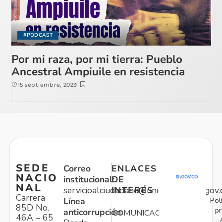
#PODCAST
Por mi raza, por mi tierra: Pueblo
Ancestral Ampiuile en resistencia
15 septiembre, 2023
SEDE
Correo
ENLACES
NACIO
institucional:
DE
NAL
servicioalciudadano@unidadvictimas.gov.
INTERÉS
Carrera
Pol
Línea
85D No.
pr
anticorrupción:
COMUNICACIONES
46A – 65