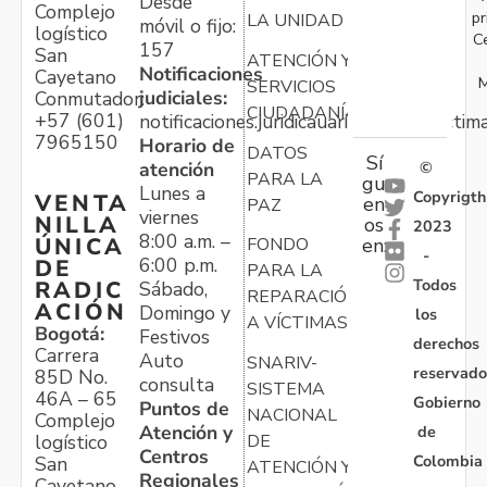
Desde
Complejo
pr
LA UNIDAD
móvil o fijo:
logístico
C
157
San
ATENCIÓN Y
Notificaciones
Cayetano
M
SERVICIOS
judiciales:
Conmutador:
CIUDADANÍA
+57 (601)
notificaciones.juridicauariv@unidadvictim
7965150
Horario de
DATOS
Sí
atención
©
PARA LA
gu
Lunes a
Copyrigth
VENTA
en
PAZ
viernes
NILLA
os
2023
8:00 a.m. –
ÚNICA
FONDO
en:
-
6:00 p.m.
DE
PARA LA
Todos
RADIC
Sábado,
REPARACIÓN
ACIÓN
Domingo y
los
A VÍCTIMAS
Bogotá:
Festivos
derechos
Carrera
Auto
SNARIV-
reservado
85D No.
consulta
SISTEMA
46A – 65
Gobierno
Puntos de
NACIONAL
Complejo
Atención y
de
logístico
DE
Centros
Colombia
San
ATENCIÓN Y
Regionales
Cayetano