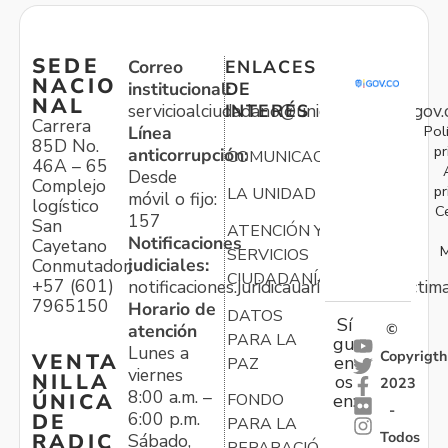
SEDE
Correo
ENLACES
NACIO
institucional:
DE
NAL
servicioalciudadano@unidadvictimas.gov.
INTERÉS
Carrera
Pol
Línea
85D No.
pr
anticorrupción:
COMUNICACIONES
46A – 65
Desde
Complejo
pr
LA UNIDAD
móvil o fijo:
logístico
C
157
San
ATENCIÓN Y
Notificaciones
Cayetano
M
SERVICIOS
judiciales:
Conmutador:
CIUDADANÍA
+57 (601)
notificaciones.juridicauariv@unidadvictim
7965150
Horario de
DATOS
Sí
atención
©
PARA LA
gu
Lunes a
Copyrigth
VENTA
en
PAZ
viernes
NILLA
os
2023
8:00 a.m. –
ÚNICA
FONDO
en:
-
6:00 p.m.
DE
PARA LA
Todos
RADIC
Sábado,