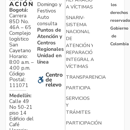
REPARACIÓN
ACIÓN
Domingo y
los
A VÍCTIMAS
Bogotá:
Festivos
derechos
Carrera
Auto
SNARIV-
reservado
85D No.
consulta
SISTEMA
46A – 65
Gobierno
Puntos de
NACIONAL
Complejo
Atención y
de
logístico
DE
Centros
Colombia
San
ATENCIÓN Y
Regionales
Cayetano
REPARACIÓN
Unidad en
Horario:
INTEGRAL A
línea
8:00 a.m. –
VÍCTIMAS
4:00 p.m.
Código
Centro
TRANSPARENCIA
Postal:
de
relevo
111071
PARTICIPA
Medellín:
SERVICIOS
Calle 49
Y
No 50-21
TRÁMITES
piso 14
Edificio del
PARTICIPACIÓN
Café