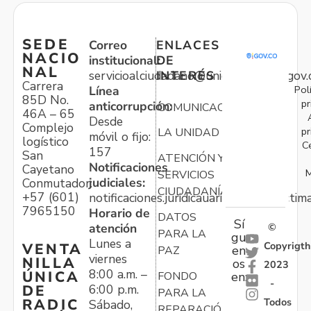
SEDE
Correo
ENLACES
NACIO
institucional:
DE
NAL
servicioalciudadano@unidadvictimas.gov.
INTERÉS
Carrera
Pol
Línea
85D No.
pr
anticorrupción:
COMUNICACIONES
46A – 65
Desde
Complejo
pr
LA UNIDAD
móvil o fijo:
logístico
C
157
San
ATENCIÓN Y
Notificaciones
Cayetano
M
SERVICIOS
judiciales:
Conmutador:
CIUDADANÍA
+57 (601)
notificaciones.juridicauariv@unidadvictim
7965150
Horario de
DATOS
Sí
atención
©
PARA LA
gu
Lunes a
Copyrigth
VENTA
en
PAZ
viernes
NILLA
os
2023
8:00 a.m. –
ÚNICA
FONDO
en:
-
6:00 p.m.
DE
PARA LA
Todos
RADIC
Sábado,
REPARACIÓN