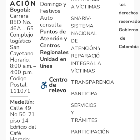
ACIÓN
Domingo y
los
A VÍCTIMAS
Bogotá:
Festivos
derechos
Carrera
Auto
SNARIV-
reservado
85D No.
consulta
SISTEMA
46A – 65
Gobierno
Puntos de
NACIONAL
Complejo
Atención y
de
logístico
DE
Centros
Colombia
San
ATENCIÓN Y
Regionales
Cayetano
REPARACIÓN
Unidad en
Horario:
INTEGRAL A
línea
8:00 a.m. –
VÍCTIMAS
4:00 p.m.
Código
Centro
TRANSPARENCIA
Postal:
de
relevo
111071
PARTICIPA
Medellín:
SERVICIOS
Calle 49
Y
No 50-21
TRÁMITES
piso 14
Edificio del
PARTICIPACIÓN
Café
Horario: