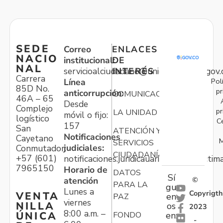
SEDE
Correo
ENLACES
NACIO
institucional:
DE
NAL
servicioalciudadano@unidadvictimas.gov.
INTERÉS
Carrera
Pol
Línea
85D No.
pr
anticorrupción:
COMUNICACIONES
46A – 65
Desde
Complejo
pr
LA UNIDAD
móvil o fijo:
logístico
C
157
San
ATENCIÓN Y
Notificaciones
Cayetano
M
SERVICIOS
judiciales:
Conmutador:
CIUDADANÍA
+57 (601)
notificaciones.juridicauariv@unidadvictim
7965150
Horario de
DATOS
Sí
atención
©
PARA LA
gu
Lunes a
Copyrigth
VENTA
en
PAZ
viernes
NILLA
os
2023
8:00 a.m. –
ÚNICA
FONDO
en:
-