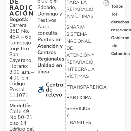
6:00 p.m.
DE
PARA LA
Todos
RADIC
Sábado,
REPARACIÓN
ACIÓN
Domingo y
los
A VÍCTIMAS
Bogotá:
Festivos
derechos
Carrera
Auto
SNARIV-
reservado
85D No.
consulta
SISTEMA
46A – 65
Gobierno
Puntos de
NACIONAL
Complejo
Atención y
de
logístico
DE
Centros
Colombia
San
ATENCIÓN Y
Regionales
Cayetano
REPARACIÓN
Unidad en
Horario:
INTEGRAL A
línea
8:00 a.m. –
VÍCTIMAS
4:00 p.m.
Código
Centro
TRANSPARENCIA
Postal:
de
relevo
111071
PARTICIPA
Medellín:
SERVICIOS
Calle 49
Y
No 50-21
TRÁMITES
piso 14
Edificio del