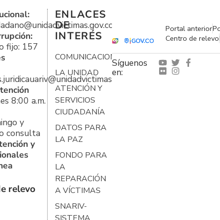
ENLACES
ucional:
DE
udadano@unidadvictimas.gov.co
Portal anterior
Po
INTERÉS
rrupción:
Centro de relevo
 fijo: 157
es
COMUNICACIONES
Síguenos
en:
LA UNIDAD
s.juridicauariv@unidadvictimas.gov.co
ATENCIÓN Y
tención
es 8:00 a.m.
SERVICIOS
CIUDADANÍA
ingo y
DATOS PARA
o consulta
LA PAZ
tención y
ionales
FONDO PARA
ínea
LA
REPARACIÓN
e relevo
A VÍCTIMAS
SNARIV-
SISTEMA