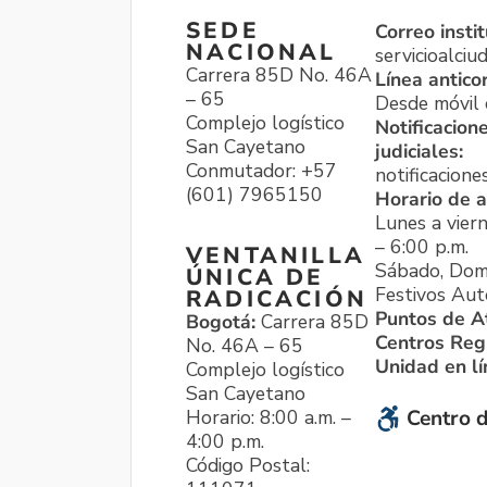
SEDE
Correo instit
NACIONAL
servicioalci
Carrera 85D No. 46A
Línea antico
– 65
Desde móvil o
Complejo logístico
Notificacion
San Cayetano
judiciales:
Conmutador: +57
notificacione
(601) 7965150
Horario de a
Lunes a viern
– 6:00 p.m.
VENTANILLA
Sábado, Dom
ÚNICA DE
Festivos Aut
RADICACIÓN
Puntos de A
Bogotá:
Carrera 85D
Centros Reg
No. 46A – 65
Unidad en l
Complejo logístico
San Cayetano
Horario: 8:00 a.m. –
Centro d
4:00 p.m.
Código Postal: