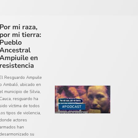
Por mi raza,
por mi tierra:
Pueblo
Ancestral
Ampiuile en
resistencia
El Resguardo Ampuile
o Ambaló, ubicado en
el municipio de Silvia,
Cauca, resguardo ha
sido víctima de todos
#PODCAST
los tipos de violencia,
donde actores
armados han
desarmonizado su