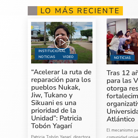
LO MÁS RECIENTE
INSTITUCIONAL
NOTICIAS
VIDEO
NOTICIAS
“Acelerar la ruta de
Tras 12 a
reparación para los
para las V
pueblos Nukak,
otorga re
Jiw, Tukano y
fortaleci
Sikuani es una
organizati
prioridad de la
Universid
Unidad”: Patricia
Atlántico
Tobón Yagarí
El mecanismo per
Patricia Tobón Yagarí, directora
comunidad univer