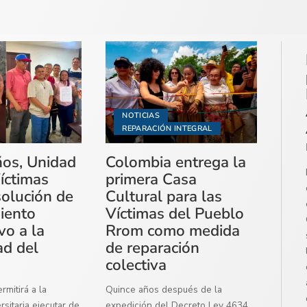
NOTICIAS
REPARACIÓN INTEGRAL
ños, Unidad
Colombia entrega la
íctimas
primera Casa
solución de
Cultural para las
miento
Víctimas del Pueblo
vo a la
Rrom como medida
ad del
de reparación
colectiva
mitirá a la
Quince años después de la
sitaria ejecutar de
expedición del Decreto Ley 4634