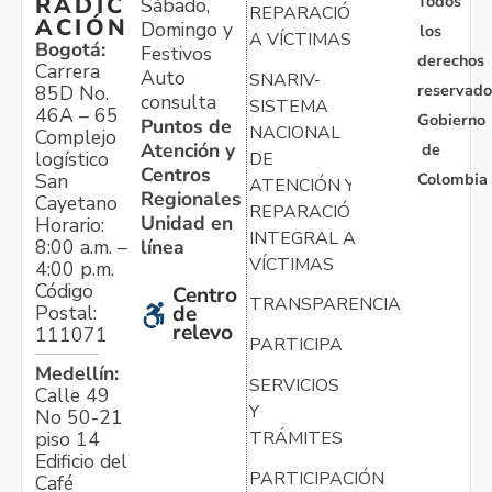
Todos
RADIC
Sábado,
REPARACIÓN
ACIÓN
Domingo y
los
A VÍCTIMAS
Bogotá:
Festivos
derechos
Carrera
Auto
SNARIV-
reservado
85D No.
consulta
SISTEMA
46A – 65
Gobierno
Puntos de
NACIONAL
Complejo
Atención y
de
logístico
DE
Centros
Colombia
San
ATENCIÓN Y
Regionales
Cayetano
REPARACIÓN
Unidad en
Horario:
INTEGRAL A
línea
8:00 a.m. –
VÍCTIMAS
4:00 p.m.
Código
Centro
TRANSPARENCIA
Postal:
de
relevo
111071
PARTICIPA
Medellín:
SERVICIOS
Calle 49
Y
No 50-21
TRÁMITES
piso 14
Edificio del
PARTICIPACIÓN
Café