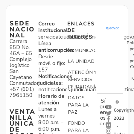
SEDE
Correo
ENLACES
NACIO
institucional:
DE
NAL
servicioalciudadano@unidadvictimas.gov.
INTERÉS
Carrera
Pol
Línea
85D No.
pr
anticorrupción:
COMUNICACIONES
46A – 65
Desde
Complejo
pr
LA UNIDAD
móvil o fijo:
logístico
C
157
San
ATENCIÓN Y
Notificaciones
Cayetano
M
SERVICIOS
judiciales:
Conmutador:
CIUDADANÍA
+57 (601)
notificaciones.juridicauariv@unidadvictim
7965150
Horario de
DATOS
Sí
atención
©
PARA LA
gu
Lunes a
Copyrigth
VENTA
en
PAZ
viernes
NILLA
os
2023
8:00 a.m. –
ÚNICA
FONDO
en:
-
6:00 p.m.
DE
PARA LA