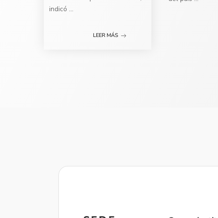
indicó
...
LEER MÁS