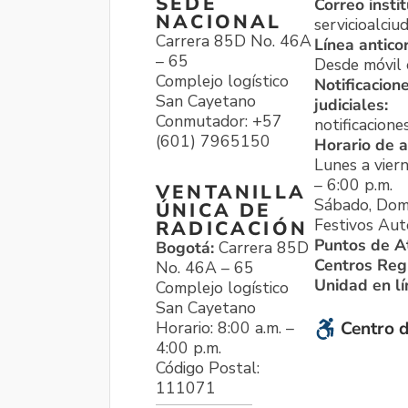
SEDE
Correo instit
NACIONAL
servicioalci
Carrera 85D No. 46A
Línea antico
– 65
Desde móvil o
Complejo logístico
Notificacion
San Cayetano
judiciales:
Conmutador: +57
notificacione
(601) 7965150
Horario de a
Lunes a viern
– 6:00 p.m.
VENTANILLA
Sábado, Dom
ÚNICA DE
Festivos Aut
RADICACIÓN
Puntos de A
Bogotá:
Carrera 85D
Centros Reg
No. 46A – 65
Unidad en l
Complejo logístico
San Cayetano
Horario: 8:00 a.m. –
Centro d
4:00 p.m.
Código Postal:
111071