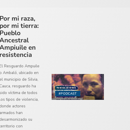
Por mi raza,
por mi tierra:
Pueblo
Ancestral
Ampiuile en
resistencia
El Resguardo Ampuile
o Ambaló, ubicado en
el municipio de Silvia,
Cauca, resguardo ha
sido víctima de todos
#PODCAST
los tipos de violencia,
donde actores
armados han
desarmonizado su
territorio con