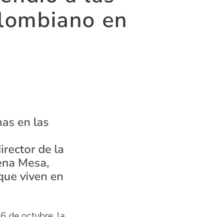
olombiano en
nas en las
irector de la
rena Mesa,
 que viven en
6 de octubre, la