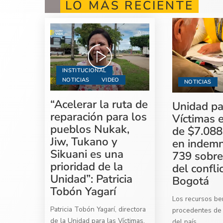
LO MÁS RECIENTE
INSTITUCIONAL
NOTICIAS
VIDEO
NOTICIAS
“Acelerar la ruta de
Unidad pa
reparación para los
Víctimas 
pueblos Nukak,
de $7.088
Jiw, Tukano y
en indemn
Sikuani es una
739 sobre
prioridad de la
del confli
Unidad”: Patricia
Bogotá
Tobón Yagarí
Los recursos ben
Patricia Tobón Yagarí, directora
procedentes de 
de la Unidad para las Víctimas,
del país
...