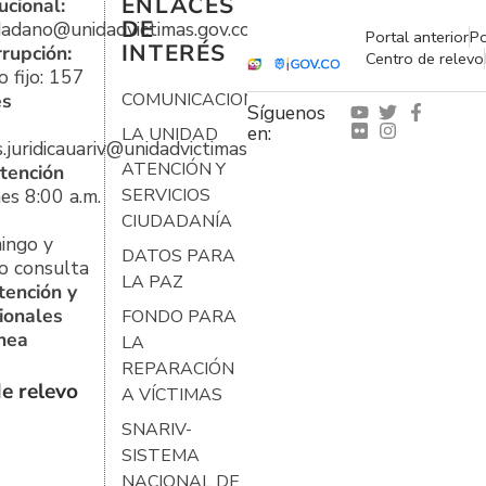
ENLACES
ucional:
DE
udadano@unidadvictimas.gov.co
Portal anterior
Po
INTERÉS
rrupción:
Centro de relevo
 fijo: 157
es
COMUNICACIONES
Síguenos
en:
LA UNIDAD
s.juridicauariv@unidadvictimas.gov.co
ATENCIÓN Y
tención
es 8:00 a.m.
SERVICIOS
CIUDADANÍA
ingo y
DATOS PARA
o consulta
LA PAZ
tención y
ionales
FONDO PARA
ínea
LA
REPARACIÓN
e relevo
A VÍCTIMAS
SNARIV-
SISTEMA
NACIONAL DE