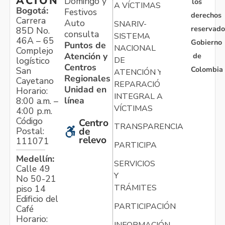
ACIÓN
Domingo y
los
A VÍCTIMAS
Bogotá:
Festivos
derechos
Carrera
Auto
SNARIV-
reservado
85D No.
consulta
SISTEMA
46A – 65
Gobierno
Puntos de
NACIONAL
Complejo
Atención y
de
logístico
DE
Centros
Colombia
San
ATENCIÓN Y
Regionales
Cayetano
REPARACIÓN
Unidad en
Horario:
INTEGRAL A
línea
8:00 a.m. –
VÍCTIMAS
4:00 p.m.
Código
Centro
TRANSPARENCIA
Postal:
de
relevo
111071
PARTICIPA
Medellín:
SERVICIOS
Calle 49
Y
No 50-21
TRÁMITES
piso 14
Edificio del
PARTICIPACIÓN
Café
Horario:
INFORMACIÓN