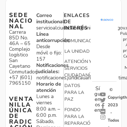
SEDE
Correo
ENLACES
NACIO
institucional:
DE
NAL
servicioalciudadano@unidadvictimas.gov.
INTERÉS
Carrera
Pol
Línea
85D No.
pr
anticorrupción:
COMUNICACIONES
46A – 65
Desde
Complejo
pr
LA UNIDAD
móvil o fijo:
logístico
C
157
San
ATENCIÓN Y
Notificaciones
Cayetano
M
SERVICIOS
judiciales:
Conmutador:
CIUDADANÍA
+57 (601)
notificaciones.juridicauariv@unidadvictim
7965150
Horario de
DATOS
Sí
atención
©
PARA LA
gu
Lunes a
Copyrigth
VENTA
en
PAZ
viernes
NILLA
os
2023
8:00 a.m. –
ÚNICA
FONDO
en:
-
6:00 p.m.
DE
PARA LA
Todos
RADIC
Sábado,
REPARACIÓN