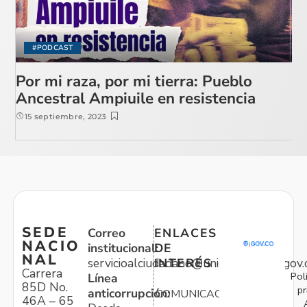
#PODCAST
Por mi raza, por mi tierra: Pueblo
Ancestral Ampiuile en resistencia
15 septiembre, 2023
SEDE
Correo
ENLACES
NACIO
institucional:
DE
NAL
servicioalciudadano@unidadvictimas.gov.
INTERÉS
Carrera
Pol
Línea
85D No.
pr
anticorrupción:
COMUNICACIONES
46A – 65