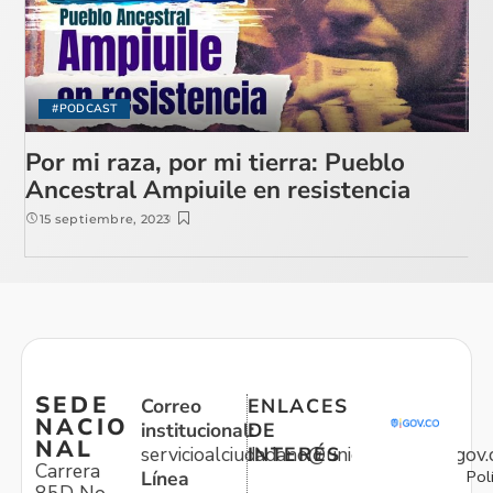
#PODCAST
Por mi raza, por mi tierra: Pueblo
Ancestral Ampiuile en resistencia
15 septiembre, 2023
SEDE
Correo
ENLACES
NACIO
institucional:
DE
NAL
servicioalciudadano@unidadvictimas.gov.
INTERÉS
Carrera
Pol
Línea
85D No.