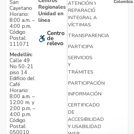
Centros
Colombia
San
ATENCIÓN Y
Regionales
Cayetano
REPARACIÓN
Unidad en
Horario:
INTEGRAL A
línea
8:00 a.m. –
VÍCTIMAS
4:00 p.m.
Código
Centro
TRANSPARENCIA
Postal:
de
relevo
111071
PARTICIPA
Medellín:
SERVICIOS
Calle 49
Y
No 50-21
TRÁMITES
piso 14
Edificio del
PARTICIPACIÓN
Café
Horario:
INFORMACIÓN
8:00 a.m. –
12:00 m. y
CERTIFICADO
2:00 p.m. –
DE
4:00 p.m.
ACCESIBILIDAD
Código
Postal:
Y USABILIDAD
050010
WEB