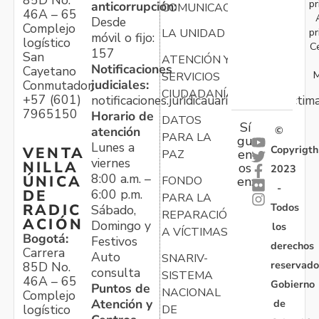
pr
anticorrupción:
COMUNICACIONES
46A – 65
Desde
Complejo
pr
LA UNIDAD
móvil o fijo:
logístico
C
157
San
ATENCIÓN Y
Notificaciones
Cayetano
M
SERVICIOS
judiciales:
Conmutador:
CIUDADANÍA
+57 (601)
notificaciones.juridicauariv@unidadvictim
7965150
Horario de
DATOS
Sí
atención
©
PARA LA
gu
Lunes a
Copyrigth
VENTA
en
PAZ
viernes
NILLA
os
2023
8:00 a.m. –
ÚNICA
FONDO
en:
-
6:00 p.m.
DE
PARA LA
Todos
RADIC
Sábado,
REPARACIÓN
ACIÓN
Domingo y
los
A VÍCTIMAS
Bogotá:
Festivos
derechos
Carrera
Auto
SNARIV-
reservado
85D No.
consulta
SISTEMA
46A – 65
Gobierno
Puntos de
NACIONAL
Complejo
Atención y
de
logístico
DE