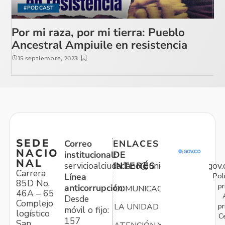
#PODCAST
Por mi raza, por mi tierra: Pueblo
Ancestral Ampiuile en resistencia
15 septiembre, 2023
SEDE
Correo
ENLACES
NACIO
institucional:
DE
NAL
servicioalciudadano@unidadvictimas.gov.
INTERÉS
Carrera
Pol
Línea
85D No.
pr
anticorrupción:
COMUNICACIONES
46A – 65
Desde
Complejo
pr
LA UNIDAD
móvil o fijo:
logístico
C
157
San