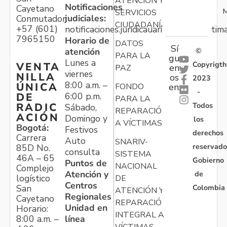
ATENCIÓN Y
Notificaciones
Cayetano
M
SERVICIOS
judiciales:
Conmutador:
CIUDADANÍA
+57 (601)
notificaciones.juridicauariv@unidadvictim
7965150
Horario de
DATOS
Sí
atención
©
PARA LA
gu
Lunes a
Copyrigth
VENTA
en
PAZ
viernes
NILLA
os
2023
8:00 a.m. –
ÚNICA
FONDO
en:
-
6:00 p.m.
DE
PARA LA
Todos
RADIC
Sábado,
REPARACIÓN
ACIÓN
Domingo y
los
A VÍCTIMAS
Bogotá:
Festivos
derechos
Carrera
Auto
SNARIV-
reservado
85D No.
consulta
SISTEMA
46A – 65
Gobierno
Puntos de
NACIONAL
Complejo
Atención y
de
logístico
DE
Centros
Colombia
San
ATENCIÓN Y
Regionales
Cayetano
REPARACIÓN
Unidad en
Horario:
INTEGRAL A
línea
8:00 a.m. –
VÍCTIMAS