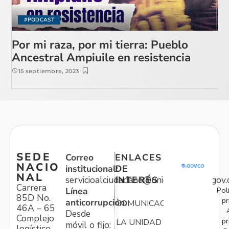
#PODCAST
Por mi raza, por mi tierra: Pueblo
Ancestral Ampiuile en resistencia
15 septiembre, 2023
SEDE
Correo
ENLACES
NACIO
institucional:
DE
NAL
servicioalciudadano@unidadvictimas.gov.
INTERÉS
Carrera
Pol
Línea
85D No.
pr
anticorrupción:
COMUNICACIONES
46A – 65
Desde
Complejo
pr
LA UNIDAD
móvil o fijo:
logístico