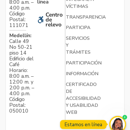
línea
8:00 a.m. –
VÍCTIMAS
4:00 p.m.
Código
Centro
TRANSPARENCIA
Postal:
de
relevo
111071
PARTICIPA
Medellín:
SERVICIOS
Calle 49
Y
No 50-21
TRÁMITES
piso 14
Edificio del
PARTICIPACIÓN
Café
Horario:
INFORMACIÓN
8:00 a.m. –
12:00 m. y
CERTIFICADO
2:00 p.m. –
DE
4:00 p.m.
ACCESIBILIDAD
Código
Postal:
Y USABILIDAD
050010
WEB
4
Estamos en línea