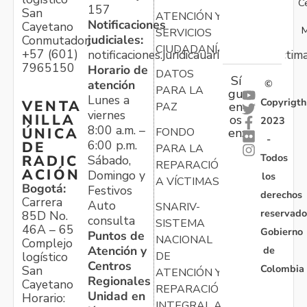
C
157
San
ATENCIÓN Y
Notificaciones
Cayetano
M
SERVICIOS
judiciales:
Conmutador:
CIUDADANÍA
+57 (601)
notificaciones.juridicauariv@unidadvictim
7965150
Horario de
DATOS
Sí
atención
©
PARA LA
gu
Lunes a
Copyrigth
VENTA
en
PAZ
viernes
NILLA
os
2023
8:00 a.m. –
ÚNICA
FONDO
en:
-
6:00 p.m.
DE
PARA LA
Todos
RADIC
Sábado,
REPARACIÓN
ACIÓN
Domingo y
los
A VÍCTIMAS
Bogotá:
Festivos
derechos
Carrera
Auto
SNARIV-
reservado
85D No.
consulta
SISTEMA
46A – 65
Gobierno
Puntos de
NACIONAL
Complejo
Atención y
de
logístico
DE
Centros
Colombia
San
ATENCIÓN Y
Regionales
Cayetano
REPARACIÓN
Unidad en
Horario:
INTEGRAL A