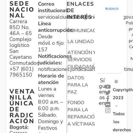
SEDE
Correo
ENLACES
NACIO
institucional:
DE
NAL
servicioalciudadano@unidadvictimas.gov.
INTERÉS
Carrera
Pol
Línea
85D No.
pr
anticorrupción:
COMUNICACIONES
46A – 65
Desde
Complejo
pr
LA UNIDAD
móvil o fijo:
logístico
C
157
San
ATENCIÓN Y
Notificaciones
Cayetano
M
SERVICIOS
judiciales:
Conmutador:
CIUDADANÍA
+57 (601)
notificaciones.juridicauariv@unidadvictim
7965150
Horario de
DATOS
Sí
atención
©
PARA LA
gu
Lunes a
Copyrigth
VENTA
en
PAZ
viernes
NILLA
os
2023
8:00 a.m. –
ÚNICA
FONDO
en:
-
6:00 p.m.
DE
PARA LA
Todos
RADIC
Sábado,
REPARACIÓN
ACIÓN
Domingo y
los
A VÍCTIMAS
Bogotá:
Festivos
derechos
Carrera