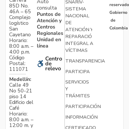
Auto
SNARIV-
reservado
85D No.
consulta
SISTEMA
46A – 65
Gobierno
Puntos de
NACIONAL
Complejo
Atención y
de
logístico
DE
Centros
Colombia
San
ATENCIÓN Y
Regionales
Cayetano
REPARACIÓN
Unidad en
Horario:
INTEGRAL A
línea
8:00 a.m. –
VÍCTIMAS
4:00 p.m.
Código
Centro
TRANSPARENCIA
Postal:
de
relevo
111071
PARTICIPA
Medellín:
SERVICIOS
Calle 49
Y
No 50-21
TRÁMITES
piso 14
Edificio del
PARTICIPACIÓN
Café
Horario:
INFORMACIÓN
8:00 a.m. –
12:00 m. y
CERTIFICADO