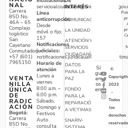
institucional:
DE
NAL
servicioalciudadano@unidadvictimas.gov.
INTERÉS
Carrera
Pol
Línea
85D No.
pr
anticorrupción:
COMUNICACIONES
46A – 65
Desde
Complejo
pr
LA UNIDAD
móvil o fijo:
logístico
C
157
San
ATENCIÓN Y
Notificaciones
Cayetano
M
SERVICIOS
judiciales:
Conmutador:
CIUDADANÍA
+57 (601)
notificaciones.juridicauariv@unidadvictim
7965150
Horario de
DATOS
Sí
atención
©
PARA LA
gu
Lunes a
Copyrigth
VENTA
en
PAZ
viernes
NILLA
os
2023
8:00 a.m. –
ÚNICA
FONDO
en:
-
6:00 p.m.
DE
PARA LA
Todos
RADIC
Sábado,
REPARACIÓN
ACIÓN
Domingo y
los
A VÍCTIMAS
Bogotá:
Festivos
derechos
Carrera
Auto
SNARIV-
reservado
85D No.
consulta
SISTEMA