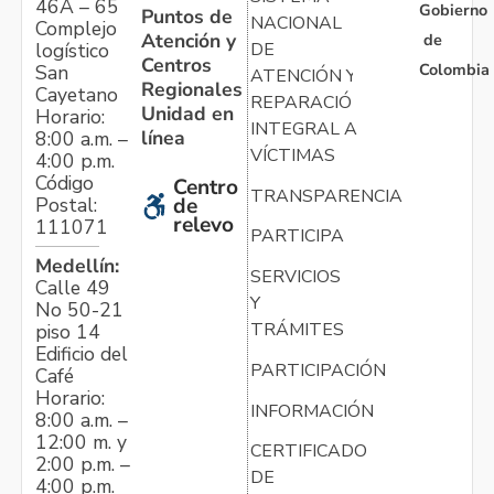
46A – 65
Gobierno
Puntos de
NACIONAL
Complejo
Atención y
de
logístico
DE
Centros
Colombia
San
ATENCIÓN Y
Regionales
Cayetano
REPARACIÓN
Unidad en
Horario:
INTEGRAL A
línea
8:00 a.m. –
VÍCTIMAS
4:00 p.m.
Código
Centro
TRANSPARENCIA
Postal:
de
relevo
111071
PARTICIPA
Medellín:
SERVICIOS
Calle 49
Y
No 50-21
TRÁMITES
piso 14
Edificio del
PARTICIPACIÓN
Café
Horario:
INFORMACIÓN
8:00 a.m. –
12:00 m. y
CERTIFICADO
2:00 p.m. –
DE
4:00 p.m.