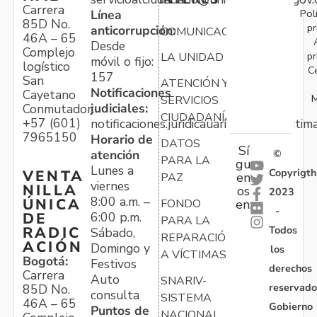
Carrera
Pol
Línea
85D No.
pr
anticorrupción:
COMUNICACIONES
46A – 65
Desde
Complejo
pr
LA UNIDAD
móvil o fijo:
logístico
C
157
San
ATENCIÓN Y
Notificaciones
Cayetano
M
SERVICIOS
judiciales:
Conmutador:
CIUDADANÍA
+57 (601)
notificaciones.juridicauariv@unidadvictim
7965150
Horario de
DATOS
Sí
atención
©
PARA LA
gu
Lunes a
Copyrigth
VENTA
en
PAZ
viernes
NILLA
os
2023
8:00 a.m. –
ÚNICA
FONDO
en:
-
6:00 p.m.
DE
PARA LA
Todos
RADIC
Sábado,
REPARACIÓN
ACIÓN
Domingo y
los
A VÍCTIMAS
Bogotá:
Festivos
derechos
Carrera
Auto
SNARIV-
reservado
85D No.
consulta
SISTEMA
46A – 65
Gobierno
Puntos de
NACIONAL