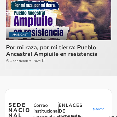
#PODCAST
Por mi raza, por mi tierra: Pueblo
Ancestral Ampiuile en resistencia
15 septiembre, 2023
SEDE
Correo
ENLACES
NACIO
institucional:
DE
NAL
servicioalciudadano@unidadvictimas.gov.
INTERÉS