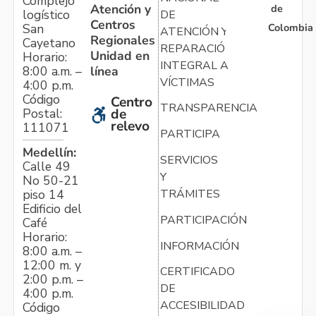
Complejo
Atención y
de
logístico
DE
Centros
Colombia
San
ATENCIÓN Y
Regionales
Cayetano
REPARACIÓN
Unidad en
Horario:
INTEGRAL A
línea
8:00 a.m. –
VÍCTIMAS
4:00 p.m.
Código
Centro
TRANSPARENCIA
Postal:
de
relevo
111071
PARTICIPA
Medellín:
SERVICIOS
Calle 49
Y
No 50-21
TRÁMITES
piso 14
Edificio del
PARTICIPACIÓN
Café
Horario:
INFORMACIÓN
8:00 a.m. –
12:00 m. y
CERTIFICADO
2:00 p.m. –
DE
4:00 p.m.
ACCESIBILIDAD
Código