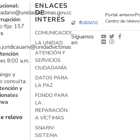
ENLACES
ucional:
DE
udadano@unidadvictimas.gov.co
Portal anterior
Po
INTERÉS
rrupción:
Centro de relevo
 fijo: 157
es
COMUNICACIONES
Síguenos
en:
LA UNIDAD
s.juridicauariv@unidadvictimas.gov.co
ATENCIÓN Y
tención
es 8:00 a.m.
SERVICIOS
CIUDADANÍA
ingo y
DATOS PARA
o consulta
LA PAZ
tención y
ionales
FONDO PARA
ínea
LA
REPARACIÓN
e relevo
A VÍCTIMAS
SNARIV-
SISTEMA