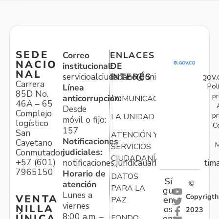
SEDE
Correo
ENLACES
NACIO
institucional:
DE
NAL
servicioalciudadano@unidadvictimas.gov.
INTERÉS
Carrera
Pol
Línea
85D No.
pr
anticorrupción:
COMUNICACIONES
46A – 65
Desde
Complejo
pr
LA UNIDAD
móvil o fijo:
logístico
C
157
San
ATENCIÓN Y
Notificaciones
Cayetano
M
SERVICIOS
judiciales:
Conmutador:
CIUDADANÍA
+57 (601)
notificaciones.juridicauariv@unidadvictim
7965150
Horario de
DATOS
Sí
atención
©
PARA LA
gu
Lunes a
Copyrigth
VENTA
en
PAZ
viernes
NILLA
os
2023
8:00 a.m. –
ÚNICA
FONDO
en: