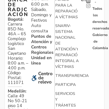
-
6:00 p.m.
DE
PARA LA
Todos
RADIC
Sábado,
REPARACIÓN
ACIÓN
Domingo y
los
A VÍCTIMAS
Bogotá:
Festivos
derechos
Carrera
Auto
SNARIV-
reservado
85D No.
consulta
SISTEMA
46A – 65
Gobierno
Puntos de
NACIONAL
Complejo
Atención y
de
logístico
DE
Centros
Colombia
San
ATENCIÓN Y
Regionales
Cayetano
REPARACIÓN
Unidad en
Horario:
INTEGRAL A
línea
8:00 a.m. –
VÍCTIMAS
4:00 p.m.
Código
Centro
TRANSPARENCIA
Postal:
de
relevo
111071
PARTICIPA
Medellín:
SERVICIOS
Calle 49
Y
No 50-21
TRÁMITES
piso 14