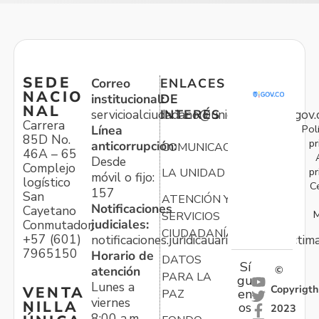
SEDE
Correo
ENLACES
NACIO
institucional:
DE
NAL
servicioalciudadano@unidadvictimas.gov.
INTERÉS
Carrera
Pol
Línea
85D No.
pr
anticorrupción:
COMUNICACIONES
46A – 65
Desde
Complejo
pr
LA UNIDAD
móvil o fijo:
logístico
C
157
San
ATENCIÓN Y
Notificaciones
Cayetano
M
SERVICIOS
judiciales:
Conmutador:
CIUDADANÍA
+57 (601)
notificaciones.juridicauariv@unidadvictim
7965150
Horario de
DATOS
Sí
atención
©
PARA LA
gu
Lunes a
Copyrigth
VENTA
en
PAZ
viernes
NILLA
os
2023
8:00 a.m. –