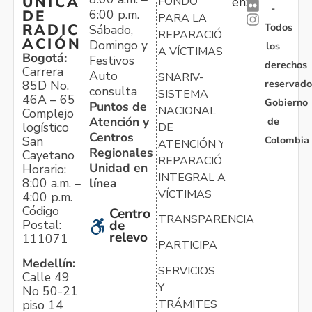
ÚNICA
FONDO
en:
-
6:00 p.m.
DE
PARA LA
Todos
RADIC
Sábado,
REPARACIÓN
ACIÓN
Domingo y
los
A VÍCTIMAS
Bogotá:
Festivos
derechos
Carrera
Auto
SNARIV-
reservado
85D No.
consulta
SISTEMA
46A – 65
Gobierno
Puntos de
NACIONAL
Complejo
Atención y
de
logístico
DE
Centros
Colombia
San
ATENCIÓN Y
Regionales
Cayetano
REPARACIÓN
Unidad en
Horario:
INTEGRAL A
línea
8:00 a.m. –
VÍCTIMAS
4:00 p.m.
Código
Centro
TRANSPARENCIA
Postal:
de
relevo
111071
PARTICIPA
Medellín:
SERVICIOS
Calle 49
Y
No 50-21
TRÁMITES
piso 14