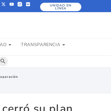
UNIDAD EN
LÍNEA
DAD
TRANSPARENCIA
Botón de búsqueda
reparación
 cerró su plan