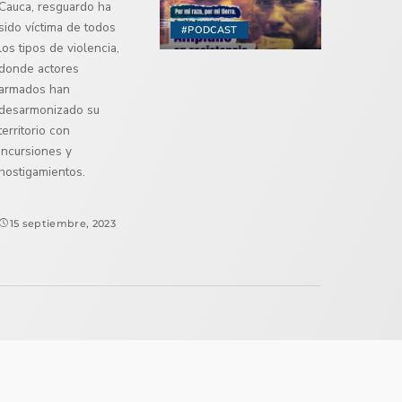
Cauca, resguardo ha
sido víctima de todos
#PODCAST
los tipos de violencia,
donde actores
armados han
desarmonizado su
territorio con
incursiones y
hostigamientos.
15 septiembre, 2023