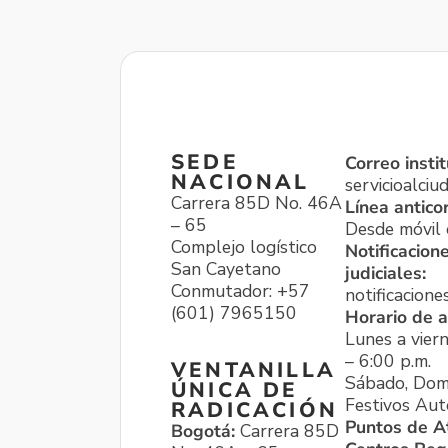
SEDE
Correo instit
NACIONAL
servicioalci
Carrera 85D No. 46A
Línea antico
– 65
Desde móvil o
Complejo logístico
Notificacion
San Cayetano
judiciales:
Conmutador: +57
notificacione
(601) 7965150
Horario de a
Lunes a viern
– 6:00 p.m.
VENTANILLA
Sábado, Dom
ÚNICA DE
Festivos Aut
RADICACIÓN
Puntos de A
Bogotá:
Carrera 85D