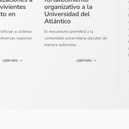
vivientes
organizativo a la
cto en
Universidad del
Atlántico
efician a víctimas
El mecanismo permitirá a la
diversas regiones
comunidad universitaria ejecutar de
manera autónoma
...
LEER MÁS
LEER MÁS