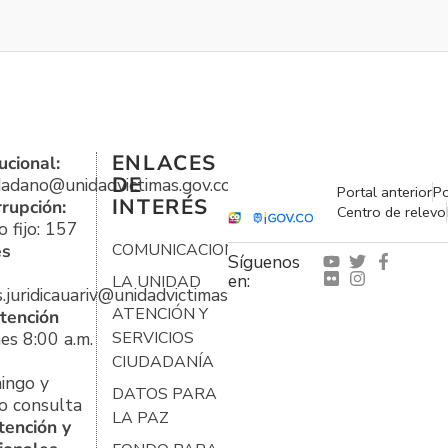
ENLACES
ucional:
DE
udadano@unidadvictimas.gov.co
Portal anterior
Po
INTERÉS
rrupción:
Centro de relevo
 fijo: 157
es
COMUNICACIONES
Síguenos
en:
LA UNIDAD
s.juridicauariv@unidadvictimas.gov.co
ATENCIÓN Y
tención
es 8:00 a.m.
SERVICIOS
CIUDADANÍA
ingo y
DATOS PARA
o consulta
LA PAZ
tención y