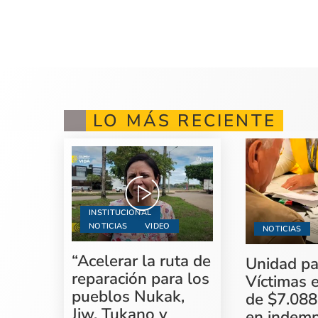
LO MÁS RECIENTE
INSTITUCIONAL
NOTICIAS
VIDEO
NOTICIAS
“Acelerar la ruta de
Unidad pa
reparación para los
Víctimas 
pueblos Nukak,
de $7.088
Jiw, Tukano y
en indemn