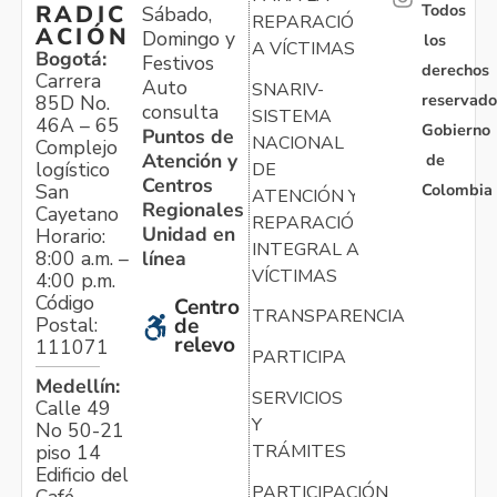
Todos
RADIC
Sábado,
REPARACIÓN
ACIÓN
Domingo y
los
A VÍCTIMAS
Bogotá:
Festivos
derechos
Carrera
Auto
SNARIV-
reservado
85D No.
consulta
SISTEMA
46A – 65
Gobierno
Puntos de
NACIONAL
Complejo
Atención y
de
logístico
DE
Centros
Colombia
San
ATENCIÓN Y
Regionales
Cayetano
REPARACIÓN
Unidad en
Horario:
INTEGRAL A
línea
8:00 a.m. –
VÍCTIMAS
4:00 p.m.
Código
Centro
TRANSPARENCIA
Postal:
de
relevo
111071
PARTICIPA
Medellín:
SERVICIOS
Calle 49
Y
No 50-21
TRÁMITES
piso 14
Edificio del
PARTICIPACIÓN