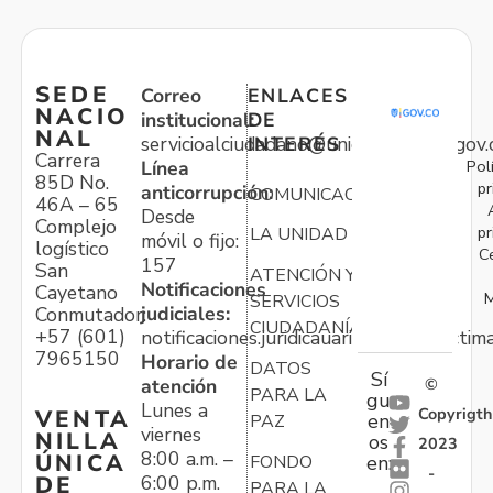
SEDE
Correo
ENLACES
NACIO
institucional:
DE
NAL
servicioalciudadano@unidadvictimas.gov.
INTERÉS
Carrera
Pol
Línea
85D No.
pr
anticorrupción:
COMUNICACIONES
46A – 65
Desde
Complejo
pr
LA UNIDAD
móvil o fijo:
logístico
C
157
San
ATENCIÓN Y
Notificaciones
Cayetano
M
SERVICIOS
judiciales:
Conmutador:
CIUDADANÍA
+57 (601)
notificaciones.juridicauariv@unidadvictim
7965150
Horario de
DATOS
Sí
atención
©
PARA LA
gu
Lunes a
Copyrigth
VENTA
en
PAZ
viernes
NILLA
os
2023
8:00 a.m. –
ÚNICA
FONDO
en:
-
6:00 p.m.
DE
PARA LA