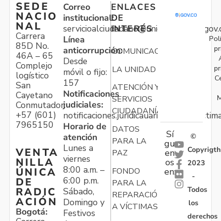
SEDE
Correo
ENLACES
NACIO
institucional:
DE
NAL
servicioalciudadano@unidadvictimas.gov.
INTERÉS
Carrera
Pol
Línea
85D No.
pr
anticorrupción:
COMUNICACIONES
46A – 65
Desde
Complejo
pr
LA UNIDAD
móvil o fijo:
logístico
C
157
San
ATENCIÓN Y
Notificaciones
Cayetano
M
SERVICIOS
judiciales:
Conmutador:
CIUDADANÍA
+57 (601)
notificaciones.juridicauariv@unidadvictim
7965150
Horario de
DATOS
Sí
atención
©
PARA LA
gu
Lunes a
Copyrigth
VENTA
en
PAZ
viernes
NILLA
os
2023
8:00 a.m. –
ÚNICA
FONDO
en:
-
6:00 p.m.
DE
PARA LA
Todos
RADIC
Sábado,
REPARACIÓN
ACIÓN
Domingo y
los
A VÍCTIMAS
Bogotá:
Festivos
derechos