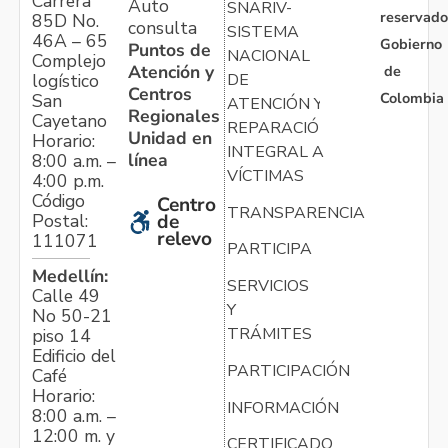
Carrera
Auto
SNARIV-
reservado
85D No.
consulta
SISTEMA
46A – 65
Gobierno
Puntos de
NACIONAL
Complejo
Atención y
de
logístico
DE
Centros
Colombia
San
ATENCIÓN Y
Regionales
Cayetano
REPARACIÓN
Unidad en
Horario:
INTEGRAL A
línea
8:00 a.m. –
VÍCTIMAS
4:00 p.m.
Código
Centro
TRANSPARENCIA
Postal:
de
relevo
111071
PARTICIPA
Medellín:
SERVICIOS
Calle 49
Y
No 50-21
TRÁMITES
piso 14
Edificio del
PARTICIPACIÓN
Café
Horario:
INFORMACIÓN
8:00 a.m. –
12:00 m. y
CERTIFICADO