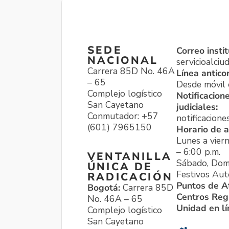
SEDE
Correo instit
NACIONAL
servicioalci
Carrera 85D No. 46A
Línea antico
– 65
Desde móvil o
Complejo logístico
Notificacion
San Cayetano
judiciales:
Conmutador: +57
notificacione
(601) 7965150
Horario de a
Lunes a viern
– 6:00 p.m.
VENTANILLA
Sábado, Dom
ÚNICA DE
Festivos Aut
RADICACIÓN
Puntos de A
Bogotá:
Carrera 85D
Centros Reg
No. 46A – 65
Unidad en l
Complejo logístico
San Cayetano