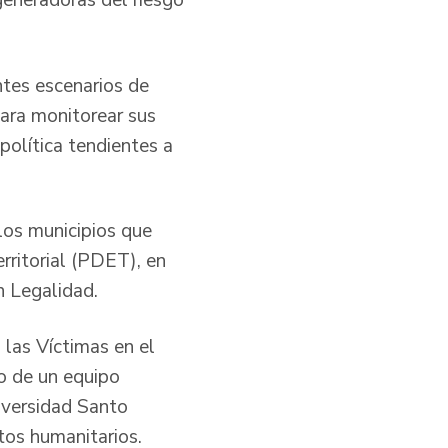
generadoras del riesgo
entes escenarios de
para monitorear sus
política tendientes a
 los municipios que
rritorial (PDET), en
n Legalidad.
 las Víctimas en el
yo de un equipo
niversidad Santo
tos humanitarios.