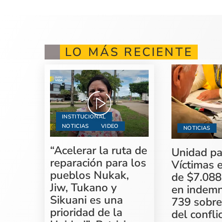
LO MÁS RECIENTE
INSTITUCIONAL
NOTICIAS
VIDEO
NOTICIAS
“Acelerar la ruta de
Unidad pa
reparación para los
Víctimas 
pueblos Nukak,
de $7.088
Jiw, Tukano y
en indemn
Sikuani es una
739 sobre
prioridad de la
del confli