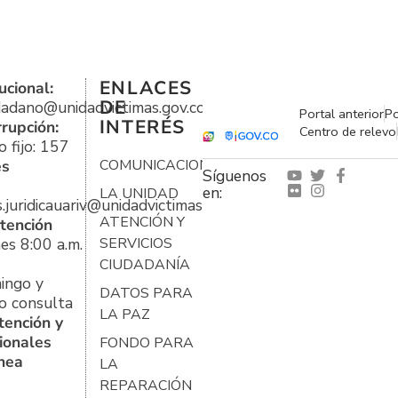
ENLACES
ucional:
DE
udadano@unidadvictimas.gov.co
Portal anterior
Po
INTERÉS
rrupción:
Centro de relevo
 fijo: 157
es
COMUNICACIONES
Síguenos
en:
LA UNIDAD
s.juridicauariv@unidadvictimas.gov.co
ATENCIÓN Y
tención
es 8:00 a.m.
SERVICIOS
CIUDADANÍA
ingo y
DATOS PARA
o consulta
LA PAZ
tención y
ionales
FONDO PARA
ínea
LA
REPARACIÓN