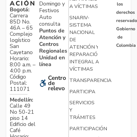
ACIÓN
Domingo y
los
A VÍCTIMAS
Bogotá:
Festivos
derechos
Carrera
Auto
SNARIV-
reservado
85D No.
consulta
SISTEMA
46A – 65
Gobierno
Puntos de
NACIONAL
Complejo
Atención y
de
logístico
DE
Centros
Colombia
San
ATENCIÓN Y
Regionales
Cayetano
REPARACIÓN
Unidad en
Horario:
INTEGRAL A
línea
8:00 a.m. –
VÍCTIMAS
4:00 p.m.
Código
Centro
TRANSPARENCIA
Postal:
de
relevo
111071
PARTICIPA
Medellín:
SERVICIOS
Calle 49
Y
No 50-21
TRÁMITES
piso 14
Edificio del
PARTICIPACIÓN
Café
Horario: