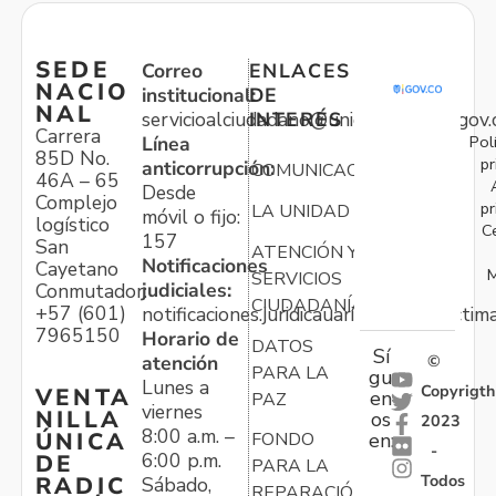
SEDE
Correo
ENLACES
NACIO
institucional:
DE
NAL
servicioalciudadano@unidadvictimas.gov.
INTERÉS
Carrera
Pol
Línea
85D No.
pr
anticorrupción:
COMUNICACIONES
46A – 65
Desde
Complejo
pr
LA UNIDAD
móvil o fijo:
logístico
C
157
San
ATENCIÓN Y
Notificaciones
Cayetano
M
SERVICIOS
judiciales:
Conmutador:
CIUDADANÍA
+57 (601)
notificaciones.juridicauariv@unidadvictim
7965150
Horario de
DATOS
Sí
atención
©
PARA LA
gu
Lunes a
Copyrigth
VENTA
en
PAZ
viernes
NILLA
os
2023
8:00 a.m. –
ÚNICA
FONDO
en:
-
6:00 p.m.
DE
PARA LA
Todos
RADIC
Sábado,
REPARACIÓN