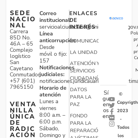
SEDE
Correo
ENLACES
NACIO
institucional:
DE
NAL
servicioalciudadano@unidadvictimas.gov.
INTERÉS
Carrera
Pol
Línea
85D No.
pr
anticorrupción:
COMUNICACIONES
46A – 65
Desde
Complejo
pr
LA UNIDAD
móvil o fijo:
logístico
C
157
San
ATENCIÓN Y
Notificaciones
Cayetano
M
SERVICIOS
judiciales:
Conmutador:
CIUDADANÍA
+57 (601)
notificaciones.juridicauariv@unidadvictim
7965150
Horario de
DATOS
Sí
atención
©
PARA LA
gu
Lunes a
Copyrigth
VENTA
en
PAZ
viernes
NILLA
os
2023
8:00 a.m. –
ÚNICA
FONDO
en:
-
6:00 p.m.
DE
PARA LA
Todos
RADIC
Sábado,
REPARACIÓN
ACIÓN
Domingo y
los
A VÍCTIMAS