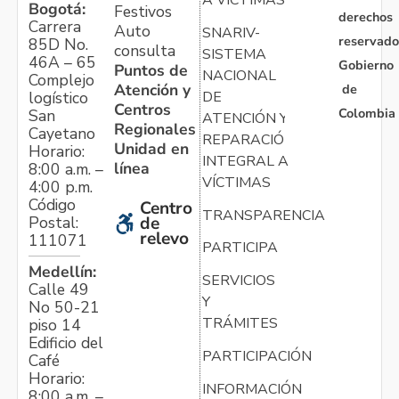
Bogotá:
Festivos
derechos
Carrera
Auto
SNARIV-
reservado
85D No.
consulta
SISTEMA
46A – 65
Gobierno
Puntos de
NACIONAL
Complejo
Atención y
de
logístico
DE
Centros
Colombia
San
ATENCIÓN Y
Regionales
Cayetano
REPARACIÓN
Unidad en
Horario:
INTEGRAL A
línea
8:00 a.m. –
VÍCTIMAS
4:00 p.m.
Código
Centro
TRANSPARENCIA
Postal:
de
relevo
111071
PARTICIPA
Medellín:
SERVICIOS
Calle 49
Y
No 50-21
TRÁMITES
piso 14
Edificio del
PARTICIPACIÓN
Café
Horario:
INFORMACIÓN
8:00 a.m. –