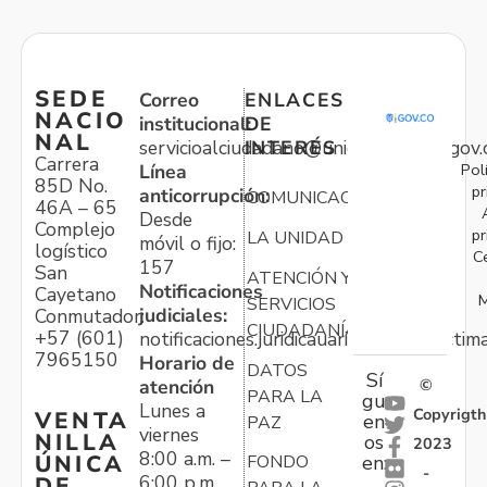
SEDE
Correo
ENLACES
NACIO
institucional:
DE
NAL
servicioalciudadano@unidadvictimas.gov.
INTERÉS
Carrera
Pol
Línea
85D No.
pr
anticorrupción:
COMUNICACIONES
46A – 65
Desde
Complejo
pr
LA UNIDAD
móvil o fijo:
logístico
C
157
San
ATENCIÓN Y
Notificaciones
Cayetano
M
SERVICIOS
judiciales:
Conmutador:
CIUDADANÍA
+57 (601)
notificaciones.juridicauariv@unidadvictim
7965150
Horario de
DATOS
Sí
atención
©
PARA LA
gu
Lunes a
Copyrigth
VENTA
en
PAZ
viernes
NILLA
os
2023
8:00 a.m. –
ÚNICA
FONDO
en:
-
6:00 p.m.
DE