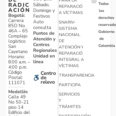
PARA LA
Todos
RADIC
Sábado,
REPARACIÓN
ACIÓN
Domingo y
los
A VÍCTIMAS
Bogotá:
Festivos
derechos
Carrera
Auto
SNARIV-
reservado
85D No.
consulta
SISTEMA
46A – 65
Gobierno
Puntos de
NACIONAL
Complejo
Atención y
de
logístico
DE
Centros
Colombia
San
ATENCIÓN Y
Regionales
Cayetano
REPARACIÓN
Unidad en
Horario:
INTEGRAL A
línea
8:00 a.m. –
VÍCTIMAS
4:00 p.m.
Código
Centro
TRANSPARENCIA
Postal:
de
relevo
111071
PARTICIPA
Medellín:
SERVICIOS
Calle 49
Y
No 50-21
TRÁMITES
piso 14
Edificio del