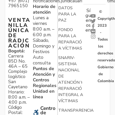
+57 (601)
notificaciones.juridicauariv@unidadvictim
7965150
Horario de
DATOS
Sí
atención
©
PARA LA
gu
Lunes a
Copyrigth
VENTA
en
PAZ
viernes
NILLA
os
2023
8:00 a.m. –
ÚNICA
FONDO
en:
-
6:00 p.m.
DE
PARA LA
Todos
RADIC
Sábado,
REPARACIÓN
ACIÓN
Domingo y
los
A VÍCTIMAS
Bogotá:
Festivos
derechos
Carrera
Auto
SNARIV-
reservado
85D No.
consulta
SISTEMA
46A – 65
Gobierno
Puntos de
NACIONAL
Complejo
Atención y
de
logístico
DE
Centros
Colombia
San
ATENCIÓN Y
Regionales
Cayetano
REPARACIÓN
Unidad en
Horario:
INTEGRAL A
línea
8:00 a.m. –
VÍCTIMAS
4:00 p.m.
Código
Centro
TRANSPARENCIA
Postal:
de