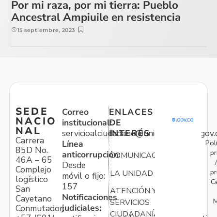
Por mi raza, por mi tierra: Pueblo
Ancestral Ampiuile en resistencia
15 septiembre, 2023
SEDE
Correo
ENLACES
NACIO
institucional:
DE
NAL
servicioalciudadano@unidadvictimas.gov.
INTERÉS
Carrera
Pol
Línea
85D No.
pr
anticorrupción:
COMUNICACIONES
46A – 65
Desde
Complejo
pr
LA UNIDAD
móvil o fijo:
logístico
C
157
San
ATENCIÓN Y
Notificaciones
Cayetano
M
SERVICIOS
judiciales:
Conmutador:
CIUDADANÍA