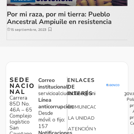
Por mi raza, por mi tierra: Pueblo
Ancestral Ampiuile en resistencia
15 septiembre, 2023
SEDE
Correo
ENLACES
NACIO
institucional:
DE
NAL
servicioalciudadano@unidadvictimas.gov.
INTERÉS
Carrera
Pol
Línea
85D No.
pr
anticorrupción:
COMUNICACIONES
46A – 65
Desde
Complejo
pr
LA UNIDAD
móvil o fijo:
logístico
C
157
San
ATENCIÓN Y
Notificaciones
Cayetano