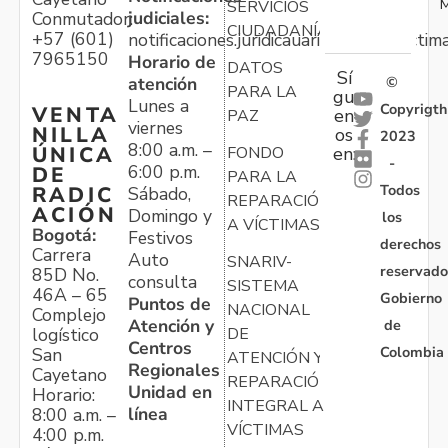
M
SERVICIOS
judiciales:
Conmutador:
CIUDADANÍA
+57 (601)
notificaciones.juridicauariv@unidadvictim
7965150
Horario de
DATOS
Sí
atención
©
PARA LA
gu
Lunes a
Copyrigth
VENTA
en
PAZ
viernes
NILLA
os
2023
8:00 a.m. –
ÚNICA
FONDO
en:
-
6:00 p.m.
DE
PARA LA
Todos
RADIC
Sábado,
REPARACIÓN
ACIÓN
Domingo y
los
A VÍCTIMAS
Bogotá:
Festivos
derechos
Carrera
Auto
SNARIV-
reservado
85D No.
consulta
SISTEMA
46A – 65
Gobierno
Puntos de
NACIONAL
Complejo
Atención y
de
logístico
DE
Centros
Colombia
San
ATENCIÓN Y
Regionales
Cayetano
REPARACIÓN
Unidad en
Horario:
INTEGRAL A
línea
8:00 a.m. –
VÍCTIMAS
4:00 p.m.