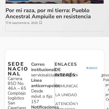
Por mi raza, por mi tierra: Pueblo
Ancestral Ampiuile en resistencia
15 septiembre, 2023
SEDE
Correo
ENLACES
NACIO
institucional:
DE
NAL
servicioalciudadano@unidadvictimas.gov.
INTERÉS
Carrera
Pol
Línea
85D No.
pr
anticorrupción:
COMUNICACIONES
46A – 65
Desde
Complejo
pr
LA UNIDAD
móvil o fijo:
logístico
C
157
San
ATENCIÓN Y
Notificaciones
Cayetano
M