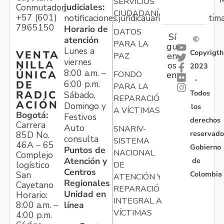
SERVICIOS
judiciales:
Conmutador:
CIUDADANÍA
+57 (601)
notificaciones.juridicauariv@unidadvictim
7965150
Horario de
DATOS
Sí
atención
©
PARA LA
gu
Lunes a
Copyrigth
VENTA
en
PAZ
viernes
NILLA
os
2023
8:00 a.m. –
ÚNICA
FONDO
en:
-
6:00 p.m.
DE
PARA LA
Todos
RADIC
Sábado,
REPARACIÓN
ACIÓN
Domingo y
los
A VÍCTIMAS
Bogotá:
Festivos
derechos
Carrera
Auto
SNARIV-
reservado
85D No.
consulta
SISTEMA
46A – 65
Gobierno
Puntos de
NACIONAL
Complejo
Atención y
de
logístico
DE
Centros
Colombia
San
ATENCIÓN Y
Regionales
Cayetano
REPARACIÓN
Unidad en
Horario:
INTEGRAL A
línea
8:00 a.m. –
VÍCTIMAS
4:00 p.m.