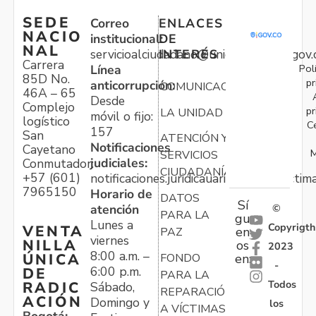
SEDE
Correo
ENLACES
NACIO
institucional:
DE
NAL
servicioalciudadano@unidadvictimas.gov.
INTERÉS
Carrera
Pol
Línea
85D No.
pr
anticorrupción:
COMUNICACIONES
46A – 65
Desde
Complejo
pr
LA UNIDAD
móvil o fijo:
logístico
C
157
San
ATENCIÓN Y
Notificaciones
Cayetano
M
SERVICIOS
judiciales:
Conmutador:
CIUDADANÍA
+57 (601)
notificaciones.juridicauariv@unidadvictim
7965150
Horario de
DATOS
Sí
atención
©
PARA LA
gu
Lunes a
Copyrigth
VENTA
en
PAZ
viernes
NILLA
os
2023
8:00 a.m. –
ÚNICA
FONDO
en:
-
6:00 p.m.
DE
PARA LA
Todos
RADIC
Sábado,
REPARACIÓN
ACIÓN
Domingo y
los
A VÍCTIMAS
Bogotá: