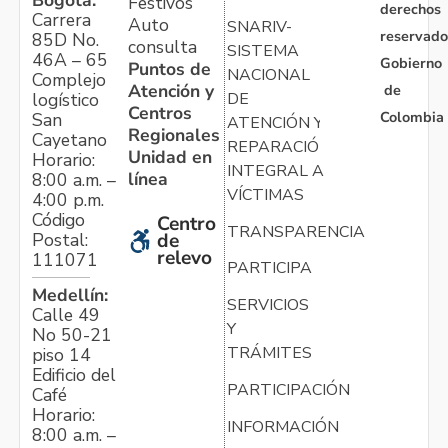
Festivos
derechos
Carrera
Auto
SNARIV-
reservado
85D No.
consulta
SISTEMA
46A – 65
Gobierno
Puntos de
NACIONAL
Complejo
Atención y
de
logístico
DE
Centros
Colombia
San
ATENCIÓN Y
Regionales
Cayetano
REPARACIÓN
Unidad en
Horario:
INTEGRAL A
línea
8:00 a.m. –
VÍCTIMAS
4:00 p.m.
Código
Centro
TRANSPARENCIA
Postal:
de
relevo
111071
PARTICIPA
Medellín:
SERVICIOS
Calle 49
Y
No 50-21
TRÁMITES
piso 14
Edificio del
PARTICIPACIÓN
Café
Horario:
INFORMACIÓN
8:00 a.m. –