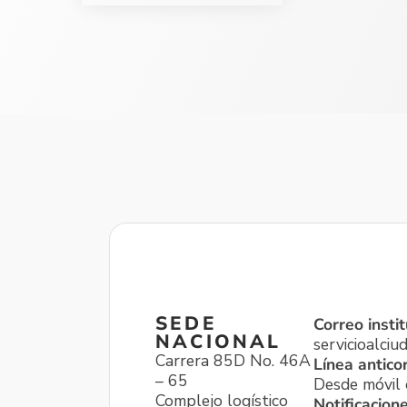
SEDE
Correo instit
NACIONAL
servicioalci
Carrera 85D No. 46A
Línea antico
– 65
Desde móvil o
Complejo logístico
Notificacion