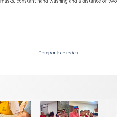
 masks, constant hand washing and a distance of tw
)
Compartir en redes: