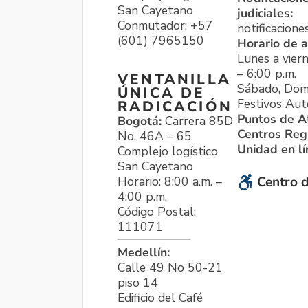
San Cayetano
judiciales:
Conmutador: +57
notificacione
(601) 7965150
Horario de a
Lunes a viern
– 6:00 p.m.
VENTANILLA
Sábado, Dom
ÚNICA DE
Festivos Aut
RADICACIÓN
Puntos de A
Bogotá:
Carrera 85D
Centros Reg
No. 46A – 65
Unidad en l
Complejo logístico
San Cayetano
Horario: 8:00 a.m. –
Centro d
4:00 p.m.
Código Postal:
111071
Medellín:
Calle 49 No 50-21
piso 14
Edificio del Café