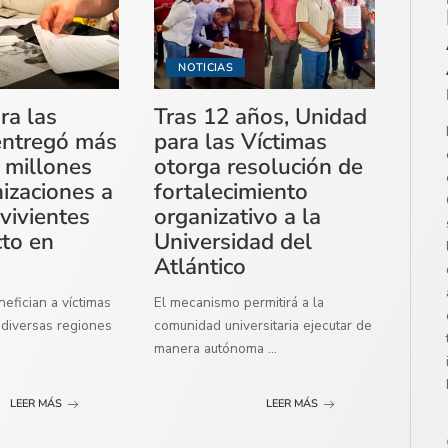
NOTICIAS
ra las
Tras 12 años, Unidad
entregó más
para las Víctimas
 millones
otorga resolución de
izaciones a
fortalecimiento
vivientes
organizativo a la
cto en
Universidad del
Atlántico
efician a víctimas
El mecanismo permitirá a la
diversas regiones
comunidad universitaria ejecutar de
manera autónoma
...
LEER MÁS
LEER MÁS