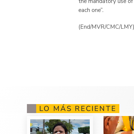
the mandatory use of
each one”.
(End/MVR/CMC/LMY
LO MÁS RECIENTE