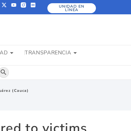
UNIDAD EN
LÍNEA
DAD
TRANSPARENCIA
Botón de búsqueda
Suárez (Cauca)
red to victims