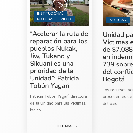
INSTITUCIONAL
NOTICIAS
VIDEO
NOTICIAS
“Acelerar la ruta de
Unidad pa
reparación para los
Víctimas 
pueblos Nukak,
de $7.088
Jiw, Tukano y
en indemn
Sikuani es una
739 sobre
prioridad de la
del confli
Unidad”: Patricia
Bogotá
Tobón Yagarí
Los recursos ben
Patricia Tobón Yagarí, directora
procedentes de 
de la Unidad para las Víctimas,
del país
...
indicó
...
LEER MÁS