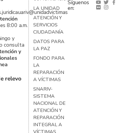
Síguenos
en:
LA UNIDAD
s.juridicauariv@unidadvictimas.gov.co
ATENCIÓN Y
tención
es 8:00 a.m.
SERVICIOS
CIUDADANÍA
ingo y
DATOS PARA
o consulta
LA PAZ
tención y
ionales
FONDO PARA
ínea
LA
REPARACIÓN
e relevo
A VÍCTIMAS
SNARIV-
SISTEMA
NACIONAL DE
ATENCIÓN Y
REPARACIÓN
INTEGRAL A
VÍCTIMAS