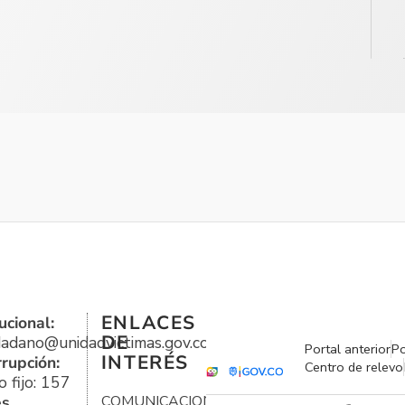
ENLACES
ucional:
DE
udadano@unidadvictimas.gov.co
Portal anterior
Po
INTERÉS
rrupción:
Centro de relevo
 fijo: 157
es
COMUNICACIONES