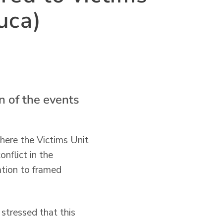
uca)
on of the events
here the Victims Unit
nflict in the
ation to framed
 stressed that this