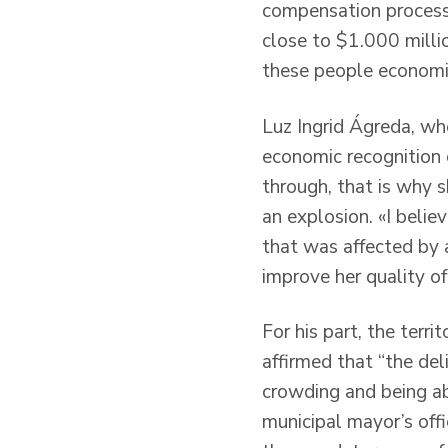
compensation process i
close to $1.000 millio
these people economic
Luz Ingrid Ágreda, who 
economic recognition o
through, that is why s
an explosion. «I beli
that was affected by 
improve her quality of 
For his part, the terr
affirmed that “the del
crowding and being ab
municipal mayor’s off