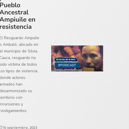
Pueblo
Ancestral
Ampiuile en
resistencia
El Resguardo Ampuile
o Ambaló, ubicado en
el municipio de Silvia,
Cauca, resguardo ha
sido víctima de todos
#PODCAST
los tipos de violencia,
donde actores
armados han
desarmonizado su
territorio con
incursiones y
hostigamientos.
15 septiembre, 2023