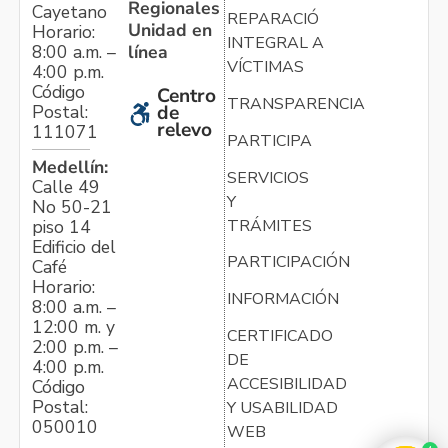
Regionales
Cayetano
REPARACIÓN
Unidad en
Horario:
INTEGRAL A
línea
8:00 a.m. –
VÍCTIMAS
4:00 p.m.
Código
Centro
TRANSPARENCIA
Postal:
de
relevo
111071
PARTICIPA
Medellín:
SERVICIOS
Calle 49
Y
No 50-21
TRÁMITES
piso 14
Edificio del
PARTICIPACIÓN
Café
Horario:
INFORMACIÓN
8:00 a.m. –
12:00 m. y
CERTIFICADO
2:00 p.m. –
DE
4:00 p.m.
ACCESIBILIDAD
Código
Postal:
Y USABILIDAD
050010
WEB