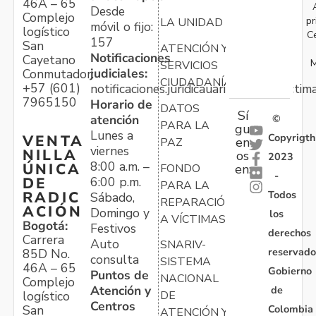
46A – 65
Desde
Complejo
pr
LA UNIDAD
móvil o fijo:
logístico
C
157
San
ATENCIÓN Y
Notificaciones
Cayetano
M
SERVICIOS
judiciales:
Conmutador:
CIUDADANÍA
+57 (601)
notificaciones.juridicauariv@unidadvictim
7965150
Horario de
DATOS
Sí
atención
©
PARA LA
gu
Lunes a
Copyrigth
VENTA
en
PAZ
viernes
NILLA
os
2023
8:00 a.m. –
ÚNICA
FONDO
en:
-
6:00 p.m.
DE
PARA LA
Todos
RADIC
Sábado,
REPARACIÓN
ACIÓN
Domingo y
los
A VÍCTIMAS
Bogotá:
Festivos
derechos
Carrera
Auto
SNARIV-
reservado
85D No.
consulta
SISTEMA
46A – 65
Gobierno
Puntos de
NACIONAL
Complejo
Atención y
de
logístico
DE
Centros
Colombia
San
ATENCIÓN Y