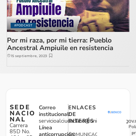
#PODCAST
Por mi raza, por mi tierra: Pueblo
Ancestral Ampiuile en resistencia
15 septiembre, 2023
SEDE
Correo
ENLACES
NACIO
institucional:
DE
NAL
servicioalciudadano@unidadvictimas.gov.
INTERÉS
Carrera
Pol
Línea
85D No.
pr
anticorrupción:
COMUNICACIONES