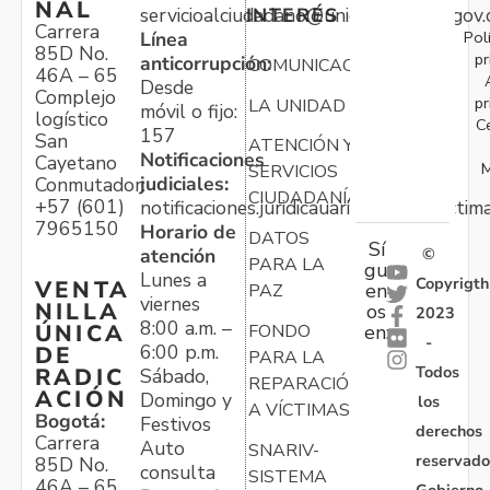
NAL
servicioalciudadano@unidadvictimas.gov.
INTERÉS
Carrera
Pol
Línea
85D No.
pr
anticorrupción:
COMUNICACIONES
46A – 65
Desde
Complejo
pr
LA UNIDAD
móvil o fijo:
logístico
C
157
San
ATENCIÓN Y
Notificaciones
Cayetano
M
SERVICIOS
judiciales:
Conmutador:
CIUDADANÍA
+57 (601)
notificaciones.juridicauariv@unidadvictim
7965150
Horario de
DATOS
Sí
atención
©
PARA LA
gu
Lunes a
Copyrigth
VENTA
en
PAZ
viernes
NILLA
os
2023
8:00 a.m. –
ÚNICA
FONDO
en:
-
6:00 p.m.
DE
PARA LA
Todos
RADIC
Sábado,
REPARACIÓN
ACIÓN
Domingo y
los
A VÍCTIMAS
Bogotá:
Festivos
derechos
Carrera
Auto
SNARIV-
reservado
85D No.
consulta
SISTEMA
46A – 65