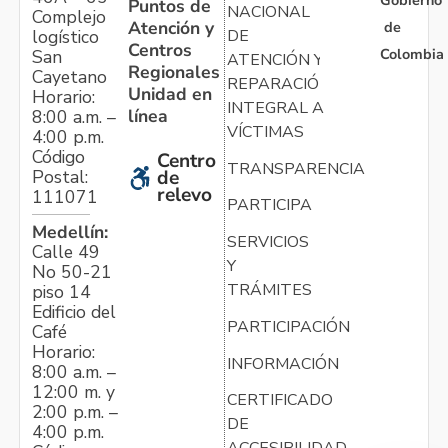
Gobierno
Puntos de
NACIONAL
Complejo
Atención y
de
logístico
DE
Centros
Colombia
San
ATENCIÓN Y
Regionales
Cayetano
REPARACIÓN
Unidad en
Horario:
INTEGRAL A
línea
8:00 a.m. –
VÍCTIMAS
4:00 p.m.
Código
Centro
TRANSPARENCIA
Postal:
de
relevo
111071
PARTICIPA
Medellín:
SERVICIOS
Calle 49
Y
No 50-21
TRÁMITES
piso 14
Edificio del
PARTICIPACIÓN
Café
Horario:
INFORMACIÓN
8:00 a.m. –
12:00 m. y
CERTIFICADO
2:00 p.m. –
DE
4:00 p.m.