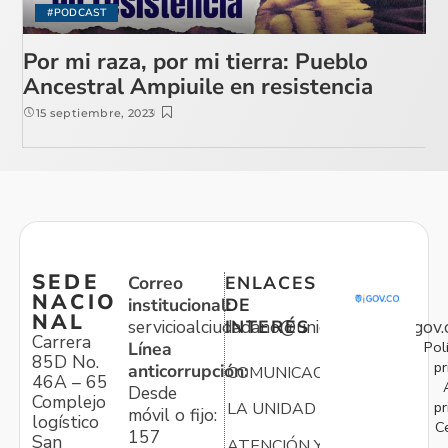
#PODCAST
Por mi raza, por mi tierra: Pueblo
Ancestral Ampiuile en resistencia
15 septiembre, 2023
SEDE
Correo
ENLACES
NACIO
institucional:
DE
NAL
servicioalciudadano@unidadvictimas.gov.
INTERÉS
Carrera
Pol
Línea
85D No.
pr
anticorrupción:
COMUNICACIONES
46A – 65
Desde
Complejo
pr
LA UNIDAD
móvil o fijo:
logístico
C
157
San
ATENCIÓN Y