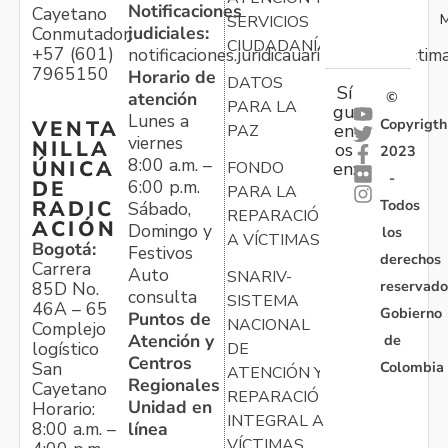
Notificaciones
Cayetano
M
SERVICIOS
judiciales:
Conmutador:
CIUDADANÍA
+57 (601)
notificaciones.juridicauariv@unidadvictim
7965150
Horario de
DATOS
Sí
atención
©
PARA LA
gu
Lunes a
Copyrigth
VENTA
en
PAZ
viernes
NILLA
os
2023
8:00 a.m. –
ÚNICA
FONDO
en:
-
6:00 p.m.
DE
PARA LA
Todos
RADIC
Sábado,
REPARACIÓN
ACIÓN
Domingo y
los
A VÍCTIMAS
Bogotá:
Festivos
derechos
Carrera
Auto
SNARIV-
reservado
85D No.
consulta
SISTEMA
46A – 65
Gobierno
Puntos de
NACIONAL
Complejo
Atención y
de
logístico
DE
Centros
Colombia
San
ATENCIÓN Y
Regionales
Cayetano
REPARACIÓN
Unidad en
Horario:
INTEGRAL A
línea
8:00 a.m. –
VÍCTIMAS